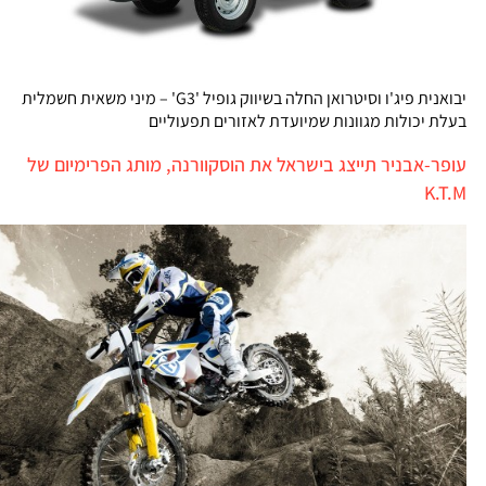
יבואנית פיג'ו וסיטרואן החלה בשיווק גופיל 'G3' – מיני משאית חשמלית
בעלת יכולות מגוונות שמיועדת לאזורים תפעוליים
עופר-אבניר תייצג בישראל את הוסקוורנה, מותג הפרימיום של
K.T.M