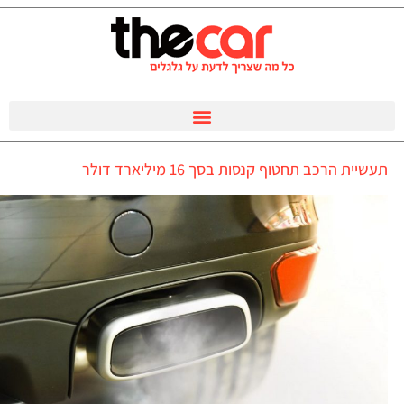
תעשיית הרכב תחטוף קנסות בסך 16 מיליארד דולר