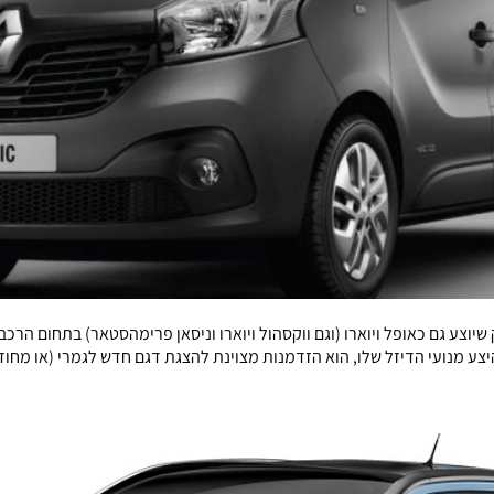
 שיוצע גם כאופל ויוארו (וגם ווקסהול ויוארו וניסאן פרימהסטאר) בתחום הרכ
נועי הדיזל שלו, הוא הזדמנות מצוינת להצגת דגם חדש לגמרי (או מחודש קצת).