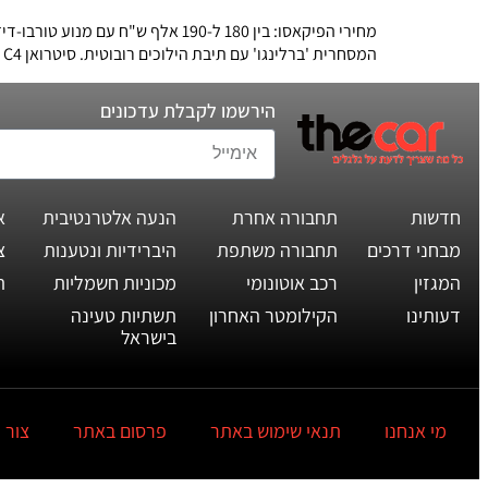
המסחרית 'ברלינגו' עם תיבת הילוכים רובוטית. סיטרואן C4 גראנד פיקאסו מונעת באמצעות מנוע טורבו דיזל בנפח 2.0 ליטר שמספק 150 כ"ס. זהו אחד ממנועי הדיזל המתקדמים […]
הירשמו לקבלת עדכונים
חדשות
תחבורה אחרת
הנעה אלטרנטיבית
א
מבחני דרכים
תחבורה משתפת
היברידיות ונטענות
צ
המגזין
רכב אוטונומי
מכוניות חשמליות
ת
דעותינו
הקילומטר האחרון
תשתיות טעינה
בישראל
מי אנחנו
תנאי שימוש באתר
פרסום באתר
צור 