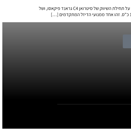
מחירי הפיקאסו: בין 180 ל-190 אלף ש"ח עם מנוע טורבו-דיזל אוטומטי חברת דוד לובינסקי, יבואנית פיז'ו וסיטרואן לישראל, הודיעה היום על תחילת השיווק של סיטרואן C4 גראנד פיקאסו, ושל