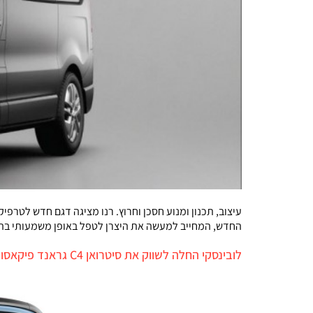
עיצוב, תכנון ומנוע חסכן וחרוץ. רנו מציגה דגם חדש לטרפיק
החדש, המחייב למעשה את היצרן לטפל באופן משמעותי בהיצע מ
לובינסקי החלה לשווק את סיטרואן C4 גראנד פיקאסו