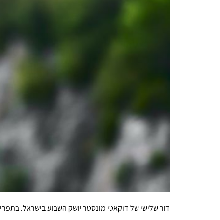
דור שלישי של דוקאטי מונסטר יושק השבוע בישראל. בתפריט תוספת כוח של 35%, ישיבה זקופה י