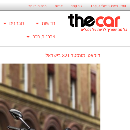
החזון הארגוני של TheCar
צור קשר
אודות
פרסום באתר
חדשות
מבחנים
צרכנות רכב
דוקאטי מונסטר 821 בישראל