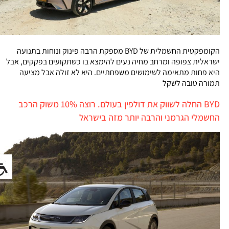
הקומפקטית החשמלית של BYD מספקת הרבה פינוק ונוחות בתנועה
ישראלית צפופה ומרחב מחיה נעים להימצא בו כשתקועים בפקקים, אבל
היא פחות מתאימה לשימושים משפחתיים. היא לא זולה אבל מציעה
תמורה טובה לשקל
BYD החלה לשווק את דולפין בעולם. רוצה 10% משוק הרכב
החשמלי הגרמני והרבה יותר מזה בישראל