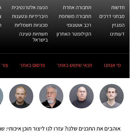
חדשות
תחבורה אחרת
הנעה אלטרנטיבית
א
מבחני דרכים
תחבורה משתפת
היברידיות ונטענות
צ
המגזין
רכב אוטונומי
מכוניות חשמליות
ת
דעותינו
הקילומטר האחרון
תשתיות טעינה
בישראל
מי אנחנו
תנאי שימוש באתר
פרסום באתר
צור 
אוהבים את התכנים שלנו? עזרו לנו ליצור תוכן איכותי: