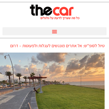
טיול לסופ"ש: אל אתרים מונגשים לעגלות ולפעוטות – דרום