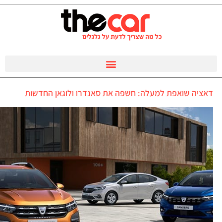
דאציה שואפת למעלה: חשפה את סאנדרו ולוגאן החדשות