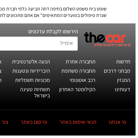
שופט בית משפט השלום בחיפה דחה תביעה כלפי חברת מכשיר
שגרת טיפולים במועדים המתאימים" אם אתם מתכוונים לתבו
הירשמו לקבלת עדכונים
חדשות
תחבורה אחרת
הנעה אלטרנטיבית
א
מבחני דרכים
תחבורה משתפת
היברידיות ונטענות
צ
המגזין
רכב אוטונומי
מכוניות חשמליות
ת
דעותינו
הקילומטר האחרון
תשתיות טעינה
בישראל
מי אנחנו
תנאי שימוש באתר
פרסום באתר
צור 