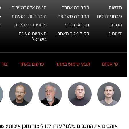
חדשות
תחבורה אחרת
הנעה אלטרנטיבית
א
מבחני דרכים
תחבורה משתפת
היברידיות ונטענות
צ
המגזין
רכב אוטונומי
מכוניות חשמליות
ת
דעותינו
הקילומטר האחרון
תשתיות טעינה
בישראל
מי אנחנו
תנאי שימוש באתר
פרסום באתר
צור 
אוהבים את התכנים שלנו? עזרו לנו ליצור תוכן איכותי: