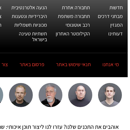
חדשות
תחבורה אחרת
הנעה אלטרנטיבית
א
מבחני דרכים
תחבורה משתפת
היברידיות ונטענות
צ
המגזין
רכב אוטונומי
מכוניות חשמליות
ת
דעותינו
הקילומטר האחרון
תשתיות טעינה
בישראל
מי אנחנו
תנאי שימוש באתר
פרסום באתר
צור 
אוהבים את התכנים שלנו? עזרו לנו ליצור תוכן איכותי: