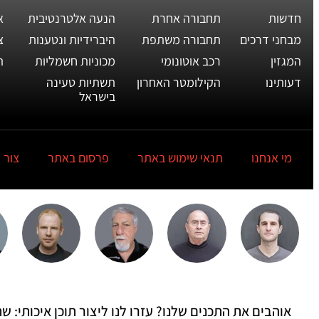
חדשות
תחבורה אחרת
הנעה אלטרנטיבית
א
מבחני דרכים
תחבורה משתפת
היברידיות ונטענות
צ
המגזין
רכב אוטונומי
מכוניות חשמליות
ת
דעותינו
הקילומטר האחרון
תשתיות טעינה
בישראל
מי אנחנו
תנאי שימוש באתר
פרסום באתר
צור 
אוהבים את התכנים שלנו? עזרו לנו ליצור תוכן איכותי: