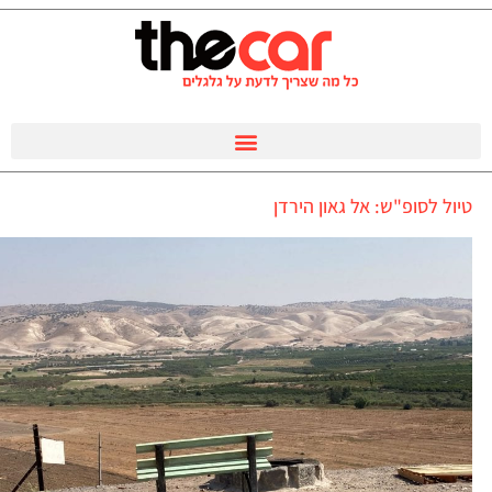
טיול לסופ"ש: אל גאון הירדן