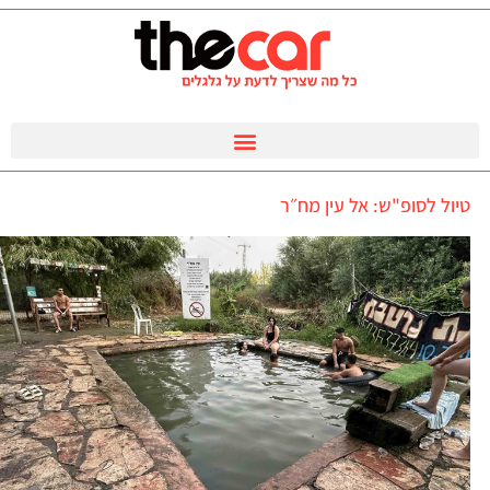
טיול לסופ"ש: אל עין מח״ר