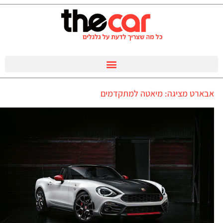
אבארט מציגה: מיאטה למתקדמים