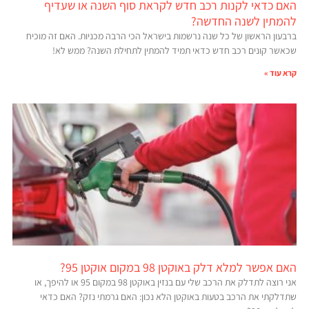
האם כדאי לקנות רכב חדש לקראת סוף השנה או שעדיף
להמתין לשנה החדשה?
ברבעון הראשון של כל שנה נרשמות בישראל הכי הרבה מכניות. האם זה מוכיח
שכאשר קונים רכב חדש כדאי תמיד להמתין לתחילת השנה? ממש לא!
קרא עוד »
האם אפשר למלא דלק באוקטן 98 במקום אוקטן 95?
אני רוצה לתדלק את הרכב שלי עם בנזין באוקטן 98 במקום 95 או להיפך, או
שתדלקתי את הרכב בטעות באוקטן הלא נכון: האם גרמתי נזק? האם כדאי