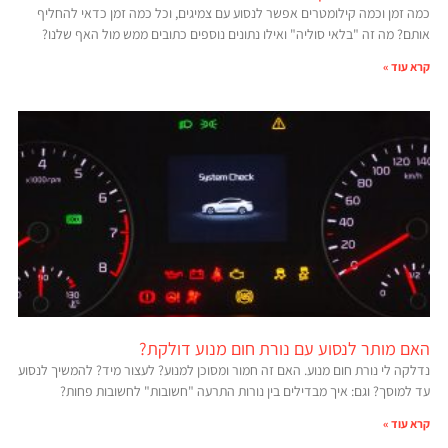
כמה זמן וכמה קילומטרים אפשר לנסוע עם צמיגים, וכל כמה זמן כדאי להחליף
אותם? מה זה "בלאי סוליה" ואילו נתונים נוספים כתובים ממש מול האף שלנו?
קרא עוד »
האם מותר לנסוע עם נורת חום מנוע דולקת?
נדלקה לי נורת חום מנוע. האם זה חמור ומסוכן למנוע? לעצור מיד? להמשיך לנסוע
עד למוסך? וגם: איך מבדילים בין נורות התרעה "חשובות" לחשובות פחות?
קרא עוד »