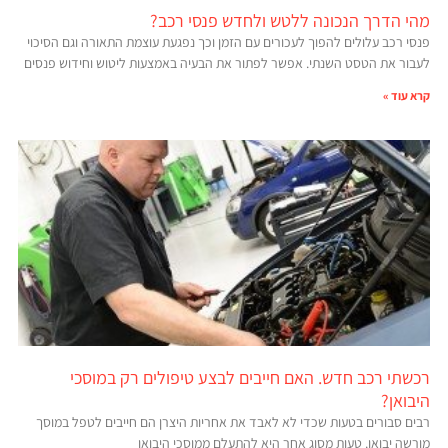
מהי הדרך הנכונה ללטש ולחדש פנסי רכב?
פנסי רכב עלולים להפוך לעכורים עם הזמן וכך נפגעת עוצמת התאורה וגם הסיכוי
לעבור את הטסט השנתי. אפשר לפתור את הבעיה באמצעות ליטוש וחידוש פנסים
קרא עוד »
רכשתי רכב חדש. האם חייבים לבצע טיפולים רק במוסכי
היבואן?
רבים סבורים בטעות שכדי לא לאבד את אחריות היצרן הם חייבים לטפל במוסך
מורשה יבואן. טעות מסוג אחר היא להתעלם ממוסכי היבואן