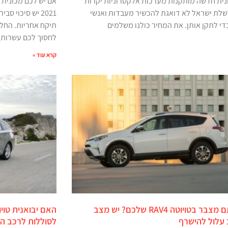
נית חדשה מותקנות מערכות אלקטרוניות יקרות
לת ישראל לא דואגת להכשיר מעבדות ואנשי
2021 יש סיכוי 
די לתקן אותן. את המחיר כולנו משלמים
לחסוך לכם עשרות 
קרא עוד »
החלפתם מצבר בטויוטה RAV4 שלכם? יש מצב
האם יבואנית טוי
עלול להישרף
לסוללות לרכב הי