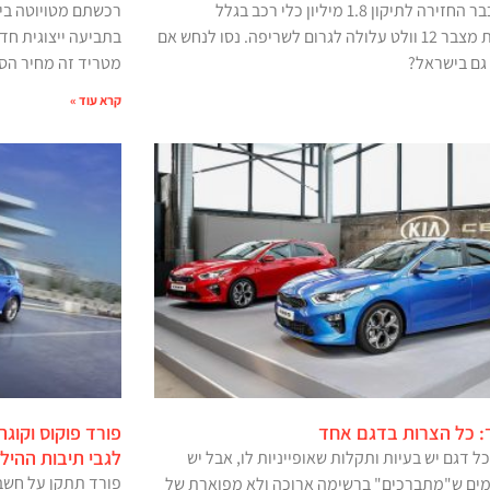
טויוטה כבר החזירה לתיקון 1.8 מיליון כלי רכב בגלל
רכשתם מטויוטה בי
שהחלפת מצבר 12 וולט עלולה לגרום לשריפה. נסו לנחש אם
בתביעה ייצוגית חד
 גם בישראל?
מטריד זה מחיר הסו
קרא עוד »
ד: כל הצרות בדגם אחד
פורד פוקוס וקוגה
לגבי תיבות ההילו
 דגם יש בעיות ותקלות שאופייניות לו, אבל יש
פורד תתקן על חשבו
ים ש"מתברכים" ברשימה ארוכה ולא מפוארת של