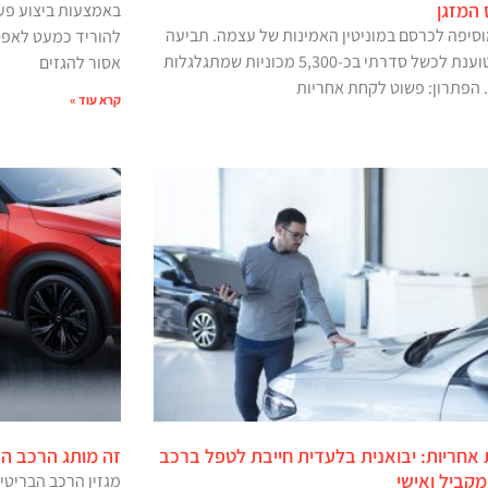
המזגן
באמצעות ביצוע פע
מוסיפה לכרסם במוניטין האמינות של עצמה. תביעה
להוריד כמעט לאפס 
ייצוגית טוענת לכשל סדרתי בכ-5,300 מכוניות שמתגלגלות
אסור להגזים
 הפתרון: פשוט לקחת אחריות
קרא עוד »
אחריות: יבואנית בלעדית חייבת לטפל ברכב
זה מותג הרכב הכ
מקביל ואישי