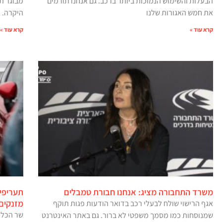
הבעלות והשימוש הנמוכות ביותר ברכב. גם אנחנו תורמים
מבוגר ת
את חמש האגורות שלנו
היקרה. 
קרא עוד »
קרא עוד »
משרד התחבורה מציג: אנחנו חבורת טמבלים
תעריפי 
מזנקים ב-1 ב
אגף הרישוי שולח לבעלי רכב בדואר הודעות פגות תוקף
שר הכלכ
שמנוסחות כמו מסמך משפטי לא ברור. גם באתר האינטרנט