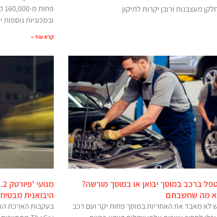
פחו
לקן מעצבנות ורובן יקרות לתיקון
ובמכוניות נוספות י
קרא עוד »
פל ברכב במוסך יבואן או במוסך מורשה?
א מה שחשבתם
היבואנית מבטיחה
 לא מאבד את האחריות במוסך פחות יקר ועם רכב
בעקבות הארכת האח