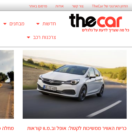
החזון הארגוני של TheCar
צור קשר
אודות
פרסום באתר
חדשות
מבחנים
צרכנות רכב
כריות האוויר ממשיכות לקטול: אופל וב.מ.וו קוראות