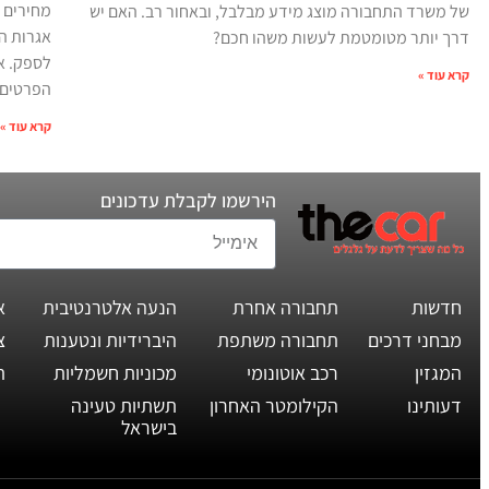
מחירים 
של משרד התחבורה מוצג מידע מבלבל, ובאחור רב. האם יש
אגרות ה
דרך יותר מטומטמת לעשות משהו חכם?
לספק. א
קרא עוד »
הפרטים 
קרא עוד »
הירשמו לקבלת עדכונים
חדשות
תחבורה אחרת
הנעה אלטרנטיבית
א
מבחני דרכים
תחבורה משתפת
היברידיות ונטענות
צ
המגזין
רכב אוטונומי
מכוניות חשמליות
ת
דעותינו
הקילומטר האחרון
תשתיות טעינה
בישראל