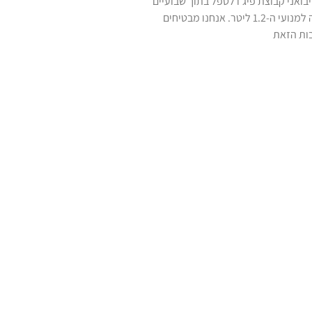
בים יבואני קבוצת פיג'ו לטפל בתוך שבועיים
בכל תקלה שקשורה למנועי ה-1.2 ליטר. אנחנו מבטיחים
ות הזאת