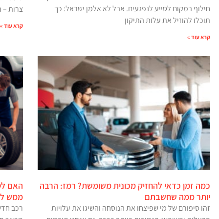
חילוף במקום לסייע לנפגעים. אבל לא אלמן ישראל: כך
צרות – ח
תוכלו להוזיל את עלות התיקון
קרא עוד »
קרא עוד »
כמה זמן כדאי להחזיק מכונית משומשת? רמז: הרבה
האם לט
יותר ממה שחשבתם
ממש ל
זהו סיפורם של מי שפיצחו את הנוסחה והשיגו את עלויות
רכב חדש