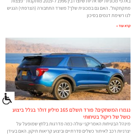
באלפי מכוניות ישראליות שיוצרו בין 1996 ל-2019 מותקנות "פצצות
מתקתקות". האם גם במכונית שלך? משרד התחבורה (הצרפתי) הנגיש
לנו רשימת דגמים בסיכון
קרא עוד »
נגמרו המשחקים? פורד תשלם 165 מיליון דולר בגלל ביצוע
כושל של ריקול בטיחותי
מינהל הבטיחות האמריקני עולה כמה מדרגות בלחץ שמופעל על
יצרניות רכב לאיתור כשלים סדרתיים וביצוע קריאות תיקון. האם בעידן