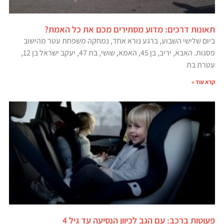
תאונות דרכים: מדוע מסתירים מכם את כל האמת?
ביום שלישי השבוע, ברגע נורא אחד, נמחקה משפחת עטר מהישוב
פסגות. האבא, יריב, בן 45, האמא, שושי, בת 47, יעקב ישראל בן 12,
עטרת בת
קרא עוד »
פעוטות ברכב: עם הגב לכיוון הנסיעה עד גיל 4