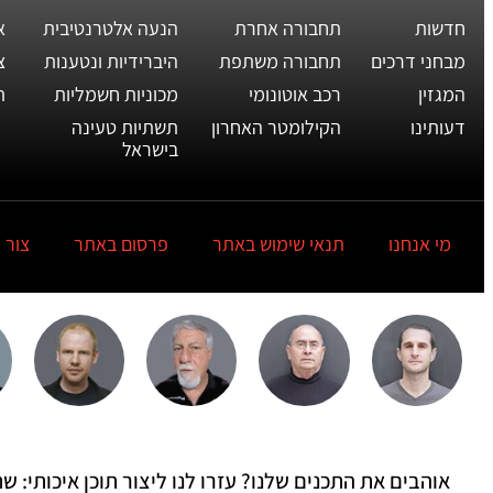
חדשות
תחבורה אחרת
הנעה אלטרנטיבית
א
מבחני דרכים
תחבורה משתפת
היברידיות ונטענות
צ
המגזין
רכב אוטונומי
מכוניות חשמליות
ת
דעותינו
הקילומטר האחרון
תשתיות טעינה
בישראל
מי אנחנו
תנאי שימוש באתר
פרסום באתר
צור 
אוהבים את התכנים שלנו? עזרו לנו ליצור תוכן איכותי: