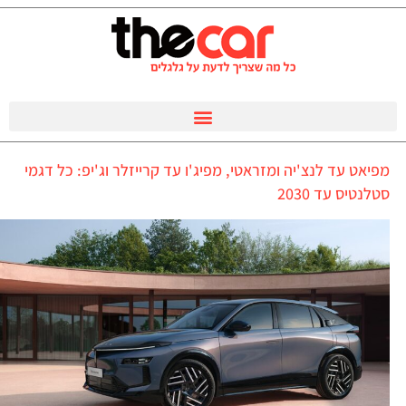
מפיאט עד לנצ'יה ומזראטי, מפיג'ו עד קרייזלר וג'יפ: כל דגמי
סטלנטיס עד 2030