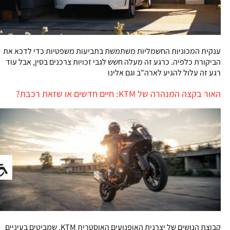
ענקית המכוניות החשמליות משתמשת בתביעות משפטיות כדי לדכא את
הביקורת כלפיה. כרגע זה מעלה חשש לגבי זכויות צרכנים בסין, אבל עוד
רגע זה עלול להגיע לארה"ב וגם אלינו
האור בקצה המנהרה של KTM: חיים חדשים או שזאת רכבת?
קבוצת הנושים של יצרנית האופנועים האוסטרית KTM, שמביטים בעיניים