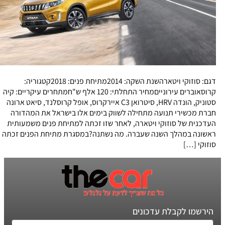
דגם: סוזוקי ויטארהשנת השקה: 2014מתיחת פנים: 2018קטגוריה:
קרוסאוברים עירונייםמחיר התחלתי: 120 אלף ש"חמתחרים עיקריים: קיה
סטוניק, הונדה HRV, סיטרואן C3 איירקרוס, אופל קרוסלנד, סיאט ארונה
חברת מכשירי תנועה מתחילה לשווק בימים אלו בישראל את המהדורה
העדכנית של סוזוקי ויטארה, לאחר שזו זכתה למתיחת פנים משמעותית
ראשונה במהלך השנה שעברה. מה נשתנה?במסגרת מתיחת הפנים זכתה
סוזוקי […]
הירשמו לקבלת עדכונים