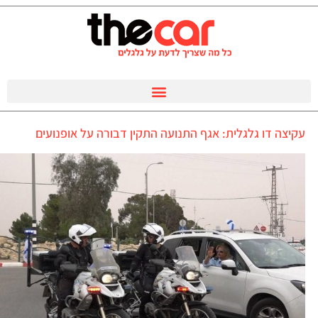
עקיצה דו גלגלית: אגף התנועה התקין דבורה על אופנועים