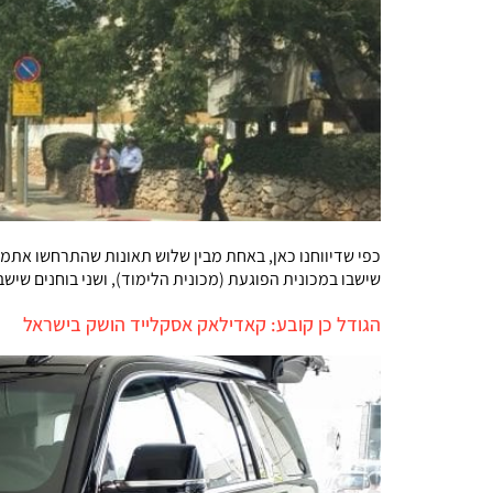
כפי שדיווחנו כאן, באחת מבין שלוש תאונות שהתרחשו אתמול
שישבו במכונית הפוגעת (מכונית הלימוד), ושני בוחנים שי
הגודל כן קובע: קאדילאק אסקלייד הושק בישראל