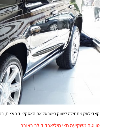
קאדילאק מתחילה לשווק בישראל את האסקלייד העצום, רכב SUV ענק ומאובזר במיוחד כמיטב המסורת האמריקנית. המחיר: בין 700 ל-770 אלף
טויוטה משקיעה חצי מיליארד דולר באובר