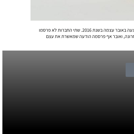
חטיבת המחקר והטכנולוגיה של קונצרן טויוטה תשקיע חצי מיליארד דולר במיזם חדש עם 'אובר', וזאת בנוסף להשקעה גדולה שטויוטה ביצעה באובר עצמה בשנת 2016. שתי החברות לא פרסמו
אחרונה, ואובר אף פרסמה הודעה שמאשרת את עצם