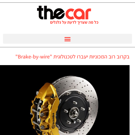
בקרוב רוב המכוניות יעברו לטכנולוגית "Brake-by-wire"