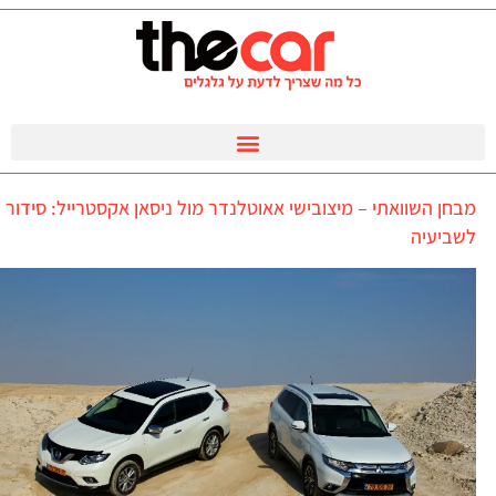
מבחן השוואתי – מיצובישי אאוטלנדר מול ניסאן אקסטרייל: סידור
לשביעיה