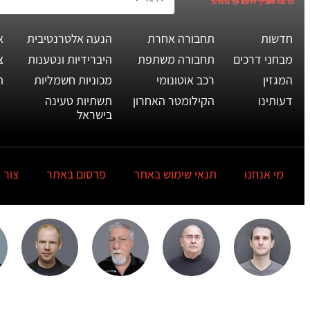
חדשות
תחבורה אחרת
הנעה אלטרנטיבית
א
מבחני דרכים
תחבורה משתפת
היברידיות ונטענות
צ
המגזין
רכב אוטונומי
מכוניות חשמליות
ת
דעותינו
הקילומטר האחרון
תשתיות טעינה
בישראל
מי אנחנו
תנאי שימוש באתר
פרסום באתר
צור 