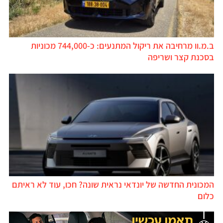
ב.מ.וו מרחיבה את ריקול המתנעים: כ-744,000 מכוניות
בסכנת קצר ושריפה
המכונית החדשה של יונדאי נראית שונה? חכו, עוד לא ראיתם
כלום