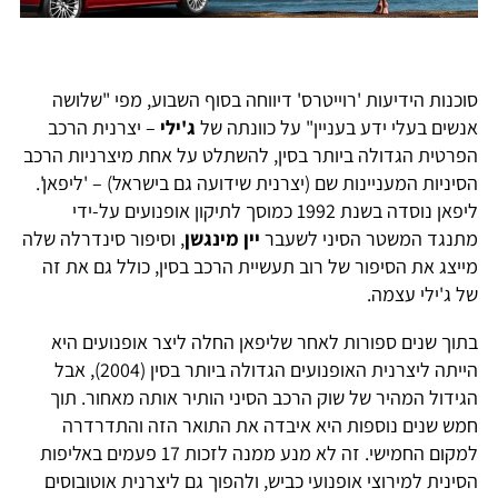
סוכנות הידיעות 'רוייטרס' דיווחה בסוף השבוע, מפי "שלושה
אנשים בעלי ידע בעניין" על כוונתה של
ג'ילי
– יצרנית הרכב
הפרטית הגדולה ביותר בסין, להשתלט על אחת מיצרניות הרכב
הסיניות המעניינות שם (יצרנית שידועה גם בישראל) – 'ליפאן'.
ליפאן נוסדה בשנת 1992 כמוסך לתיקון אופנועים על-ידי
מתנגד המשטר הסיני לשעבר
יין מינגשן
, וסיפור סינדרלה שלה
מייצג את הסיפור של רוב תעשיית הרכב בסין, כולל גם את זה
של ג'ילי עצמה.
בתוך שנים ספורות לאחר שליפאן החלה ליצר אופנועים היא
הייתה ליצרנית האופנועים הגדולה ביותר בסין (2004), אבל
הגידול המהיר של שוק הרכב הסיני הותיר אותה מאחור. תוך
חמש שנים נוספות היא איבדה את התואר הזה והתדרדרה
למקום החמישי. זה לא מנע ממנה לזכות 17 פעמים באליפות
הסינית למירוצי אופנועי כביש, ולהפוך גם ליצרנית אוטובוסים