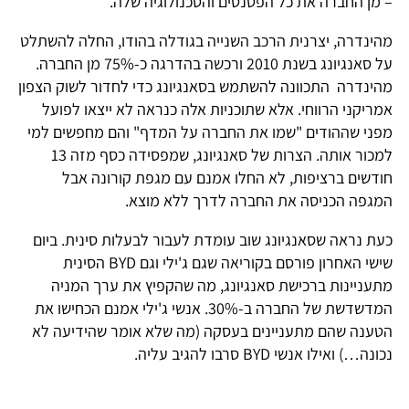
– מן החברה את כל הפטנטים והטכנולוגיה שלה.
מהינדרה, יצרנית הרכב השנייה בגודלה בהודו, החלה להשתלט
על סאנגיונג בשנת 2010 ורכשה בהדרגה כ-75% מן החברה.
מהינדרה התכוונה להשתמש בסאנגיונג כדי לחדור לשוק הצפון
אמריקני הרווחי. אלא שתוכניות אלה כנראה לא ייצאו לפועל
מפני שההודים "שמו את החברה על המדף" והם מחפשים למי
למכור אותה. הצרות של סאנגיונג, שמפסידה כסף מזה 13
חודשים ברציפות, לא החלו אמנם עם מגפת קורונה אבל
המגפה הכניסה את החברה לדרך ללא מוצא.
כעת נראה שסאנגיונג שוב עומדת לעבור לבעלות סינית. ביום
שישי האחרון פורסם בקוריאה שגם ג'ילי וגם BYD הסינית
מתעניינות ברכישת סאנגיונג, מה שהקפיץ את ערך המניה
המדשדשת של החברה ב-30%. אנשי ג'ילי אמנם הכחישו את
הטענה שהם מתעניינים בעסקה (מה שלא אומר שהידיעה לא
נכונה…) ואילו אנשי BYD סרבו להגיב עליה.