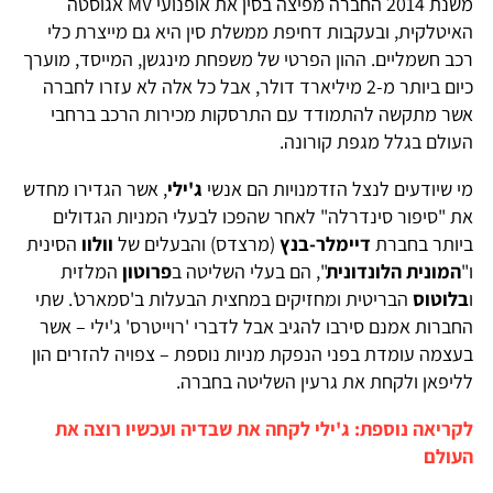
משנת 2014 החברה מפיצה בסין את אופנועי MV אגוסטה
האיטלקית, ובעקבות דחיפת ממשלת סין היא גם מייצרת כלי
רכב חשמליים. ההון הפרטי של משפחת מינגשן, המייסד, מוערך
כיום ביותר מ-2 מיליארד דולר, אבל כל אלה לא עזרו לחברה
אשר מתקשה להתמודד עם התרסקות מכירות הרכב ברחבי
העולם בגלל מגפת קורונה.
מי שיודעים לנצל הזדמנויות הם אנשי
ג'ילי
, אשר הגדירו מחדש
את "סיפור סינדרלה" לאחר שהפכו לבעלי המניות הגדולים
ביותר בחברת
דיימלר-בנץ
(מרצדס) והבעלים של
וולוו
הסינית
ו"
המונית הלונדונית
", הם בעלי השליטה ב
פרוטון
המלזית
ו
בלוטוס
הבריטית ומחזיקים במחצית הבעלות ב'סמארט'. שתי
החברות אמנם סירבו להגיב אבל לדברי 'רוייטרס' ג'ילי – אשר
בעצמה עומדת בפני הנפקת מניות נוספת – צפויה להזרים הון
לליפאן ולקחת את גרעין השליטה בחברה.
לקריאה נוספת: ג'ילי לקחה את שבדיה ועכשיו רוצה את
העולם