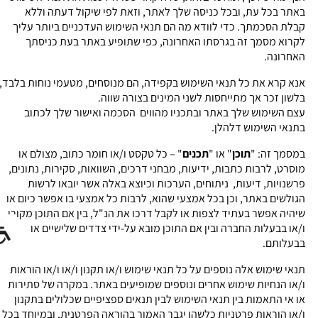
באתר בכל עת, ובכל כניסה שלך לאתר, וזאת לפי שיקול דעתה וללא
קבלת הסכמתך. כדי לוודא מה הם תנאי השימוש העדכניים ביותר עליך
לקרוא מסמך זה בגרסתו האחרונה, כפי שתופיע באתר בעת כניסתך
האחרונה.
אנא קרא את כל תנאי השימוש בקפידה, הם מנוסחים, מטעמי נוחות בלבד,
בלשון זכר אך מתייחסות לשני המינים בצורה שווה.
עצם השימוש שלך באתר ובתכניו מהווים הסכמה ואישור שלך לכתוב
בתנאי השימוש דלהלן.
במסמך זה: "
תוכן
" או "
תכנים
" – כל טקסט ו/או חומר כתוב, מצולם או
מוסרט, לרבות כתבות, ידיעות, מבחני דרכים, השוואות, סקירות, נתונים,
פרשנויות, דיעות, ניתוחים, הערכות וכיוצא באלה אשר יובאו לרשות
הגולשים באתר, וכן בכל אמצעי שהוא, לרבות כל אמצעי בו אפשר כיום או
שיהיה אפשר בעתיד לצפות או לקבל דרכו את הנ"ל, בין אם התוכן מקורי
ו/או בבעלות החברה ובין אם התוכן מובא על-ידי צדדים שלישיים או
בבעלותם.
תנאי שימוש אלה נוספים על כל תנאי שימוש ו/או תקנון ו/או ו/או הוראות
ו/או הנחיות שימוש אחרים ונוספים שמופיעים באתר. במקרה של סתירות
או אי התאמות בין תנאי השימוש לבין תנאים ספציפיים שכלולים בתקנון
ו/או הוראות פרטניות כלשהן יגבר האמור בהוראה הפרטנית, ובמיוחד בכל