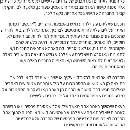
כל הפניה לאתרים ו/או תכנים של צדדים שלישיים לא מעידה על כך שתוכן
אליו מפנה קישור ו/או מוצג באתר הינו אמין, מעודכן, מלא, הולם, חוקי או
קביל והחברה לא תישא בכל אחריות בקשר לכך.
תכנים שאליהם עשוי להגיע גולש באמצעות קישורים ("לינקים") מתוך
האתר עלולים שלא להיות מתאימים לצרכיך. אתה עלול לחשוב או להרגיש
שתכנים שונים מנוגדים לדעותיך ולעמדותיך ו/או להיות סבור שהם לא
חוקיים, לא נאותים, סותרים עמדה מוסרית או דתית כלשהי, שהם
מקוממים, מרגיזים, או לא מוסריים. דה קאר לא אחראית לתכנים ו/או
לתמונות ו/או סרטים שאליהם עשוי להגיע גולש כתוצאה מקישורים כאלה
ולא אחראית לתוצאות השימוש ו/או הצפייה בתכנים כאלה ו/או
מהסתמכות עליהם.
החברה לא אחראית לכל נזק – עקיף או ישיר – שייגרם לך או לרכושך
כתוצאה מן השימוש או ההסתמכות על מידע ותכנים שמופיעים באתרים
שאליהם תגיע דרך קישור או הפניה מן האתר ו/או בעקבות הסתמכות על
מידע ונתונים שמפורסמים באתר על ידי צדדים שלישיים.
בעצם שימושך באתר אתה מאשר שידוע לך שמסירת פרטים ו/או הרשמה
לאתרים שאליהם אתה עשוי להגיע באמצעות קישור או הפניה מתוך אתר
החברה לא כפופות למדיניות הפרטיות של החברה אלא למדיניות
הפרטיות של אותם אתרים מקושרים.