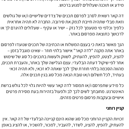
מידע או תוכנה שעלולים לפגוע ברכוש.
דה קאר רשאית לסרב לפרסם תכנים של צדדים שלישיים ו/או של גולשים
וזאת מבלי שתהיה חייבת לנמק את סירובה. החברה לא תהיה אחראית
כלפיך וכלפי מי מטעמך לכל נזק – ישיר או עקיף – שעלולים להיגרם לך או
לרכושך כתוצאה מפרסום באתר.
הנך מאשר בזאת כי בעצם המשלוח או הכתיבה של תכנים שנועדו לפרסום
באתר אתה מקנה "לדה קאר" אישור בלתי חוזר – שאינו מוגבל בזמן –
להציג, לצטט, להפיץ, להעתיק, לשווק ולעשות בתכנים כל סוג של שימוש
אחר לפי שיקול דעתה הבלעדי. עצם הגלישה שלך באתר, והעברת תכנים,
מהווה הסכמה בלתי חוזרת שלך לכך שאתה לא זכאי, ולא תהיה זכאי
בעתיד, לכל תשלום ו/או טובת הנאה מכל סוג בגין תכנים אלה.
כל מידע שתפרסם ו/או תמסור לדה קאר עשוי להיות גלוי לכל גולש ברשת
האינטרנט. מחובתך לשים לכך לב ולפעול בזהירות בעת מסירת פרטים
אישיים ובעקבות פרסום פרטים מזהים.
קניין רוחני
זכויות הקניין הרוחני מכל סוג שהוא הינם קניינה הבלעדי של דה קאר. אין
להעתיק, להפיץ, להציג, לשדר, להעביר, למכור, להשכיר, או להציג באופן