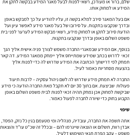
שלם, ברור או מעודכן, רשאי לפנות לבעל מאגר המידע בבקשה לתקן את
המידע או למחוק אותו.
אם בעל המאגר סירב למלא בקשה זו, עליו להודיע על כך למבקש באופן
ובדרך שנקבעו בתקנות. על סירובו של בעל מאגר מידע לאפשר עיון ועל
הודעת סירוב לתקן או למחוק מידע, רשאי מבקש המידע לערער לפני בית
משפט השלום באופן ובדרך שנקבעו בתקנות.
בנוסף, אם המידע שבמאגרי החברה משמש לצורך פניה אישית אליך הנך
זכאי לדרוש בכתב שמידע שמתייחס אליך יימחק ממאגר המידע. דה קאר
תמחק לפי דרישתך הכתובה את המידע שדרוש לה כדי לפנות אליך
בהצעות מסחריות כאמור לעיל.
החברה לא תמחק מידע שדרוש לה לשם ניהול עסקיה – לרבות תיעוד
פעולות שביצעת. אם בתוך 30 יום לא תקבל מאת החברה הודעה כי מידע
שביקשת למחוק אכן נמחק תהיה זכאי לפנות לבית משפט השלום באופן
הקבוע בחוק כדי שיורה לחברה לפעול כאמור.
שיפוי
אתה תשפה את החברה, עובדיה, מנהליה ומי מטעמם בגין כל נזק, הפסד,
אבדן רווח, תשלום או הוצאה שייגרמו להם – ובכלל זה שכ"ט עו"ד והוצאות
משפט – עקב הפרת תנאי השימוש דלעיל.