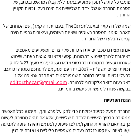
פומבי כל סוג של תוכן שמופיע באתר ללא קבלה מראש, ובכתב, של
הסכמת החברה או של צדדים שלישיים אם הינם בעלי זכויות הקניין
הרוחני.
שמה של דה קאר (באנגלית: TheCar, בעברית דה קאר), שם המתחם של
האתר, סימני המסחר רשומים ושאינם רשומים, ועיצובים גרפיים הינם
קניינה הבלעדי של החברה.
אנחנו מצידנו מכבדים את הזכויות של יוצרים, ומשקיעים מאמצים
באיתורם לצורך שימוש בתמונות, קטעי וידאו וציטוטים באתר. שימוש
שאנחנו עושים בתמונות ובסרטוני וידאו נעשה על פי סעיף 27א' לחוק
זכויות יוצרים תשס"ח – 2007. יחד עם זאת, אם לדעתכם נפגעה זכותכם
כבעלי זכויות יוצרים בחומרים שמפורסמים באתר זה אנא פנו אלינו
editor.thecar@gmail.com
באמצעות דואר אלקטרוני לכתובת:
בבקשה שנחדל מעשיית שימוש בחומרים.
הגנת הפרטיות
החברה תפעל כמיטב יכולתה כדי להגן על פרטיותך, ותימנע ככל האפשר
ממסירת פרטיך האישיים לצדדים שלישיים, אלא אם תהיה מחויבת לעשות
כך בהתאם להוראות החוק ו/או לצו שיפוטי, ו/או אם תהיה חשופה לתביעה
ו/או לאיום שינקטו כנגדה צעדים משפטיים פליליים או אזרחיים בגין