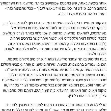
אותה ביצעת באתר, עיון בתכנים שמופיעים באתר ומידע אודות העדפותיך
בתחום הרכב. מידע זה, כמו גם מידע אישי לגביך – ככל שתמסור כזה –
יישמר במאגר המידע של החברה.
דה קאר מתחייב בזאת לעשות שימוש במידע זה בכפוף להוראות כל דין,
ובעיקר כדי להתאים תכנים באתר לתחומי ההתעניינות השונים של
משתמשים, להתאים מודעות ופרסומות שמועלות באתר לצרכי הגולשים,
לקבל ולשלוח דואר אלקטרוני ו/או ליצור איתך קשר בדרכים אחרות
(לרבות באמצעות הטלפון), לשפר שירותים שניתנים במסגרת האתר,
לשנות את מבנה האתר, ולהרחיב את תחומי הפעילות של האתר לטובת
כלל הגולשים.
בעת השימוש באתר יצטבר מידע על נוהגיך, פרסומים אליהם נחשפת,
תכנים ועמודים בהם צפית, הצעות ושירותים שעניינו אותך, אמצעי תשלום
בהם עשית שימוש, מקום המחשב שבאמצעותו נכנסת לאתרים וכיוצ"ב.
החברה תשמור מידע מסוג זה במאגר המידע שלה. אתה מסכים לכך
שהחברה תבצע פיקוח ממוחשב על שימושך בשירותים (לרבות באמצעות
"עוגיות" ואמצעים דומים) ותשתמש בכל מידע כאמור לצורך בקרה ו/או
פיקוח ו/או פיתוח ו/או שמירה על איכות השירותים, רמתם ותקינותם ו/או
לצורך קיום הוראות כל דין.
מבלי לגרוע מן האמור תהיה החברה רשאית למסור את פרטיך לצדדים
שלישיים לצורך קבלת שירות שביקשת (כגון, ומבלי לפגוע בכלליות האמור,