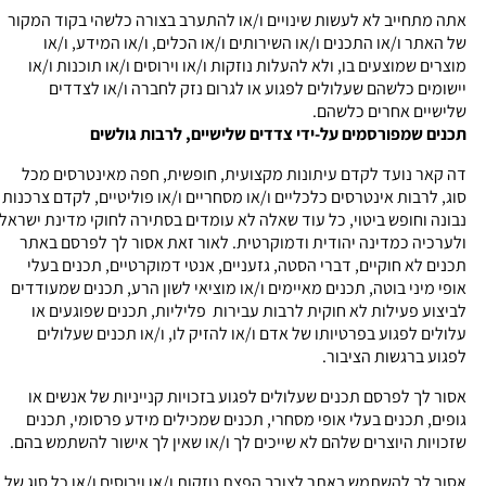
אתה מתחייב לא לעשות שינויים ו/או להתערב בצורה כלשהי בקוד המקור
של האתר ו/או התכנים ו/או השירותים ו/או הכלים, ו/או המידע, ו/או
מוצרים שמוצעים בו, ולא להעלות נוזקות ו/או וירוסים ו/או תוכנות ו/או
יישומים כלשהם שעלולים לפגוע או לגרום נזק לחברה ו/או לצדדים
שלישיים אחרים כלשהם.
תכנים שמפורסמים על-ידי צדדים שלישיים, לרבות גולשים
דה קאר נועד לקדם עיתונות מקצועית, חופשית, חפה מאינטרסים מכל
סוג, לרבות אינטרסים כלכליים ו/או מסחריים ו/או פוליטיים, לקדם צרכנות
נבונה וחופש ביטוי, כל עוד שאלה לא עומדים בסתירה לחוקי מדינת ישראל
ולערכיה כמדינה יהודית ודמוקרטית. לאור זאת אסור לך לפרסם באתר
תכנים לא חוקיים, דברי הסטה, גזעניים, אנטי דמוקרטיים, תכנים בעלי
אופי מיני בוטה, תכנים מאיימים ו/או מוציאי לשון הרע, תכנים שמעודדים
לביצוע פעילות לא חוקית לרבות עבירות פליליות, תכנים שפוגעים או
עלולים לפגוע בפרטיותו של אדם ו/או להזיק לו, ו/או תכנים שעלולים
לפגוע ברגשות הציבור.
אסור לך לפרסם תכנים שעלולים לפגוע בזכויות קנייניות של אנשים או
גופים, תכנים בעלי אופי מסחרי, תכנים שמכילים מידע פרסומי, תכנים
שזכויות היוצרים שלהם לא שייכים לך ו/או שאין לך אישור להשתמש בהם.
אסור לך להשתמש באתר לצורך הפצת נוזקות ו/או וירוסים ו/או כל סוג של