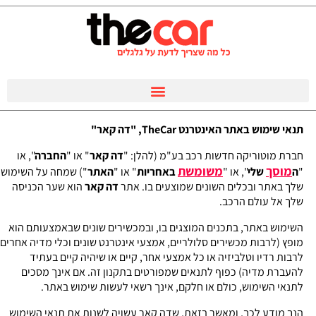
תנאי שימוש באתר האינטרנט TheCar, "דה קאר"
חברת מוטוריקה חדשות רכב בע"מ (להלן: "
דה קאר
" או "
החברה
", או
מוסך
משומשת
"
ה
שלי
", או "
באחריות
" או "
האתר
") שמחה על השימוש
שלך באתר ובכלים השונים שמוצעים בו. אתר
דה קאר
הוא שער הכניסה
שלך אל עולם הרכב.
השימוש באתר, בתכנים המוצגים בו, ובמכשירים שונים שבאמצעותם הוא
מופץ (לרבות מכשירים סלולריים, אמצעי אינטרנט שונים וכלי מדיה אחרים
לרבות רדיו וטלביזיה או כל אמצעי אחר, קיים או שיהיה קיים בעתיד
להעברת מדיה) כפוף לתנאים שמפורטים בתקנון זה. אם אינך מסכים
לתנאי השימוש, כולם או חלקם, אינך רשאי לעשות שימוש באתר.
הנך מודע לכך, ומאשר בזאת, שדה קאר עשויה לשנות את תנאי השימוש