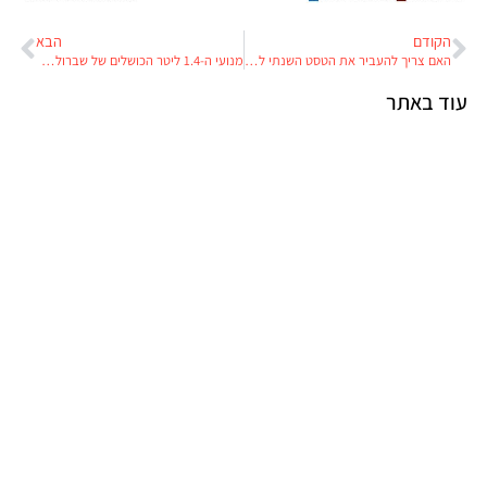
הקודם
הבא
האם צריך להעביר את הטסט השנתי לרכב ממכוני הרישוי למוסכים, או אולי לבטל אותו לגמרי?
מנועי ה-1.4 ליטר הכושלים של שברולט ואופל: היצרניות לקחו אחריות ופיצו לקוחות באמריקה, אבל בישראל הן מסתירות את התופעה וגובות מבעלי הרכב אלפי שקלים
עוד באתר