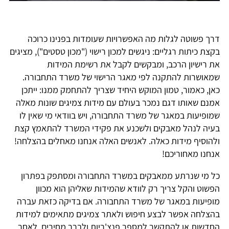
דרך פשוטה לגלות מה האפשרויות שעומדות בפנינו כרוכה
בקצת כיתות רגליים: ניגשים למכון רישוי ("מכון טסטים"), מציגים
את רישיון הרכב, ומבקשים לקבל את רשימת המידות
שמאושרות להתקנה לפי מאגר הרישוי של משרד התחבורה.
כאן, כאמור, טמון המוקש היחיד שצריך להתחמק ממנו: ייתכן
אמנם שאותו דגם נמכר בעולם עם מידות צמיגים שונות מאלה
שמופיעות במאגר של משרד התחבורה, ויש בוודאי מי שאין לו
בעיה לנהל מאבקים ולשכנע את פקידי המשרד להתאמץ קצת
ולהוסיף מידות כאלה. לאנשים האלה אנחנו מאחלים בהצלחה!
אנחנו מאחוריכם!
כל מי שנרתע ממאבקים במשרד התחבורה ומסתפק בפתרון
הפשוט והקל צריך רק לוודא שהמידות שאליהן הוא מכוון
מופיעות במאגר של משרד התחבורה. אם בדיקה כזאת עברה
בהצלחה אפשר לבצע חיפוש ולאתר צמיגים מתאימים למידות
החדשות או להתקשר למספר פנצ'ריות ולברר מחירים. לאחר