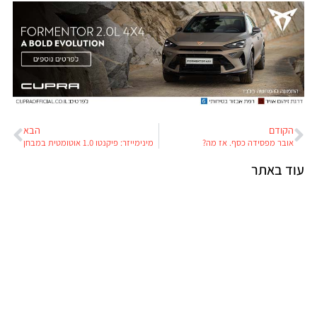
הקודם
הבא
אובר מפסידה כסף. אז מה?
מינימייזר: פיקנטו 1.0 אוטומטית במבחן
עוד באתר