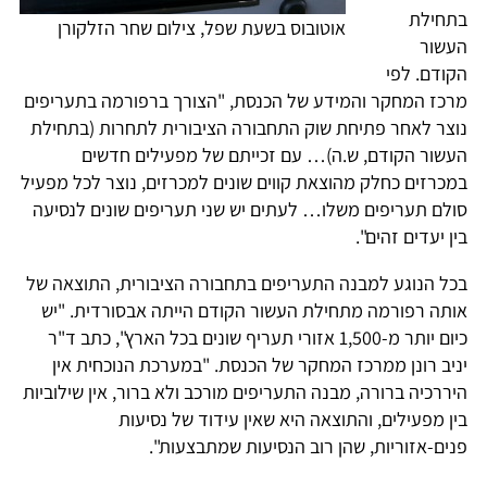
בתחילת
אוטובוס בשעת שפל, צילום שחר הזלקורן
העשור
הקודם. לפי
מרכז המחקר והמידע של הכנסת, "הצורך ברפורמה בתעריפים
נוצר לאחר פתיחת שוק התחבורה הציבורית לתחרות (בתחילת
העשור הקודם, ש.ה)… עם זכייתם של מפעילים חדשים
במכרזים כחלק מהוצאת קווים שונים למכרזים, נוצר לכל מפעיל
סולם תעריפים משלו… לעתים יש שני תעריפים שונים לנסיעה
בין יעדים זהים".
בכל הנוגע למבנה התעריפים בתחבורה הציבורית, התוצאה של
אותה רפורמה מתחילת העשור הקודם הייתה אבסורדית. "יש
כיום יותר מ-1,500 אזורי תעריף שונים בכל הארץ", כתב ד"ר
יניב רונן ממרכז המחקר של הכנסת. "במערכת הנוכחית אין
היררכיה ברורה, מבנה התעריפים מורכב ולא ברור, אין שילוביות
בין מפעילים, והתוצאה היא שאין עידוד של נסיעות
פנים-אזוריות, שהן רוב הנסיעות שמתבצעות".