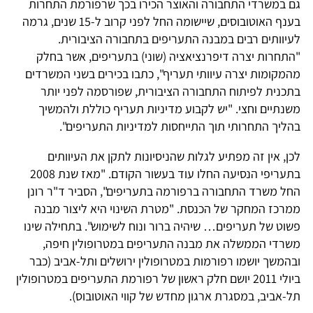
גם במשרדי התחבורה והאוצר הכירו בכך שרפורמת התחרות
בענף האוטובוסים, שיישומה החל לפני קרוב ל-15 שנים, גרמה
לעיוותים רבים במבנה התעריפים בתחבורה הציבורית.
"התחרות יצרה דיפרנציאציה (שוני) בתעריפים, אשר בחלק
מהמקומות יצרה עיוותי תעריף", כתבו בכירים בשני המשרדים
בתכנית לפיתוח התחבורה הציבורית, שפורסמה לפני יותר
משנתיים וחצי. "יש לקבוע מדיניות תעריף כוללת ולהמשיך
בהליך התחרותי תוך התייחסות למדיניות התעריפים".
לכן, אין זה מפתיע לגלות שהניסיונות לתקן את העיוותים
בתעריפי הנסיעה החלו עוד בעשור הקודם. "מאז שנת 2008
החל משרד התחבורה ברפורמה בתעריפים", הסביר ד"ר רונן
ממרכז המחקר של הכנסת. "מטרת השינוי היא ליצור מבנה
פשוט של תעריפים… שיהיה ברור ונוח לשימוש". בתחילה שינו
משרדי הממשלה את מבנה התעריפים במטרופולין חיפה,
ובהמשך יושמו רפורמות במטרופולין ירושלים ותל-אביב (כבר
ביולי 2011 יושם חלק ראשון של רפורמת התעריפים במטרופולין
תל-אביב, במסגרת ארגון מחדש של קווי האוטובוס).