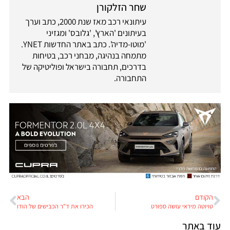
שחר הזלקורן
עיתונאי רכב מאז שנת 2000, כתב וערך
בעיתונים 'הארץ', 'גלובס' ומגזיני
'מוטו-מדיה'. כתב באתר החדשות YNET.
מתמחה בנהיגה, מבחני רכב, בטיחות
בדרכים, תחבורה בישראל ופוליטיקה של
התחבורה.
הקודם
הבא
טויוטה מיראי עושה ספורט
הכירו את ד"ר הכבישים של הודו
עוד באתר