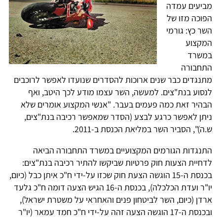
מביעים עמדה
הפוכה מזו של
השר כץ: גורמי
המקצוע
במשרד
התחבורה
מתנגדים כבר שנים ארוכות להסדרים שנועדו לאפשר לרוכבים
לנסוע בנת"צים. למעשה, השר עצמו מודע לכך היטב, ואף
הבהיר זאת כמה פעמים בעבר. "אנשי המקצוע אומרים שלא
ניתן לאפשר כרגע לבצע (הסדר שמאפשר רכיבה בנת"צים,
ש.ה)", הסביר השר במליאת הכנסת ב-2011.
התנגדות הגורמים המקצועיים במשרד התחבורה הביאה
לדחיית הצעות חוק פרטיות שביקשו להתיר רכיבה בנת"צים:
בכנסת ה-15 הוגשה הצעת חוק שכזו על-ידי ח"כ איתן כבל (כיום,
יו"ר ועדת הכלכלה), בכנסת ה-16 הגיש הצעה דומה ח"כ גלעד
ארדן (כיום, השר לביטחון פנים והאחראי על משטרת ישראל),
ובכנסת ה-17 הוגשה הצעה זהה על-ידי ח"כ חמד עמאר (יו"ר