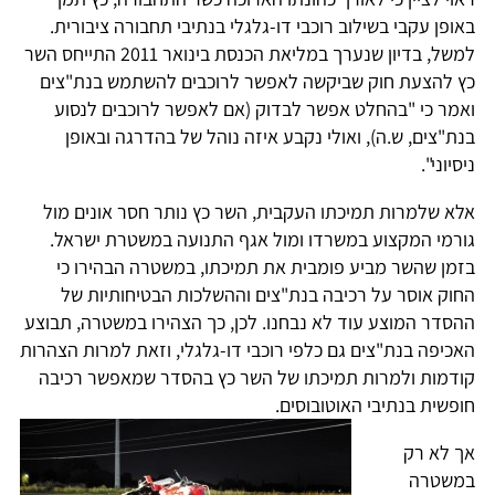
באופן עקבי בשילוב רוכבי דו-גלגלי בנתיבי תחבורה ציבורית.
למשל, בדיון שנערך במליאת הכנסת בינואר 2011 התייחס השר
כץ להצעת חוק שביקשה לאפשר לרוכבים להשתמש בנת"צים
ואמר כי "בהחלט אפשר לבדוק (אם לאפשר לרוכבים לנסוע
בנת"צים, ש.ה), ואולי נקבע איזה נוהל של בהדרגה ובאופן
ניסיוני".
אלא שלמרות תמיכתו העקבית, השר כץ נותר חסר אונים מול
גורמי המקצוע במשרדו ומול אגף התנועה במשטרת ישראל.
בזמן שהשר מביע פומבית את תמיכתו, במשטרה הבהירו כי
החוק אוסר על רכיבה בנת"צים וההשלכות הבטיחותיות של
ההסדר המוצע עוד לא נבחנו. לכן, כך הצהירו במשטרה, תבוצע
האכיפה בנת"צים גם כלפי רוכבי דו-גלגלי, וזאת למרות הצהרות
קודמות ולמרות תמיכתו של השר כץ בהסדר שמאפשר רכיבה
חופשית בנתיבי האוטובוסים.
אך לא רק
במשטרה