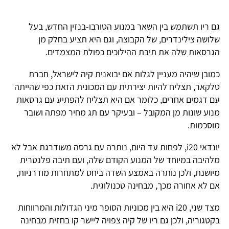
גם ריו תשתמש בין השאר במנוע הטורבו-בנזין החדש, בעל
שלושה צילינדרים, של הקבוצה, וגם היא תציע בחלק מן
הגרסאות שלה את תיבת ההילוכים כפולת המצמדים.
כמובן שיהיה מעניין לגלות אם יבואנית קיה לישראל, חברת
טלקאר, תצליח להיות יצירתית עם המכונית הזאת כפי שהייתה
עם דגמים אחרים, כלומר אם היא תצליח להפתיע עם גרסאות
מנוע שונות מן המקובל – ובעיקר עם תג מחיר מפתה ושובר
מוסכמות.
יונדאי i20, לפחות עד היום, נותרה עם גרסה משודרגת אבל לא
מלהיבה במיוחד של המנוע הקודם שלה, ועם תיבה פלנטרית
מיושנת, ולכן נותרה באמצע השדה ביחס למתחרות מודרניות,
אם לא אחורה מכך, מבחינה טכנולוגית.
מצד שני, i20 היא בין מכוניות הסופר מיני הגדולות והמרווחות
בקטגוריה, ולכן גם ריו של קיה צפויה ליישר קו בחזית מבחינה