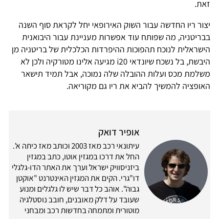
זאת.
יצור ריו החדשה עבור השוק האירופאי יחל לקראת סוף השנה
בבריטניה, מה שפותח עוד אפשרות מעניינת עבור היבואנית
הישראלית לנוכח תהפוכות ההיפרדות הכלכלית של בריטניה מן
היבשת, בל נשכח שיונדאי i20 מגיעה אלינו מטורקיה ולכן לא
משלמת מכס ועלות ההובלה שלה נמוכה, אבל תמיד תישאר
האופציה להמשיך להביא את ריו גם מקוריאה.
אופיר דואק
עיתונאי רכב מאז 2003 וכותב מאז כיתה א'.
החל את דרכו במגזין אוטו, כתב במגזין
ביזניסוויק ישראל וערך את האתר הדו-גלגלי
דו"גרי. הקים את המגזין האינטרנט "אוקטן
גבוה". אוהב כל דבר שיש לו גלגלים ומנוע
שעובד על דלק מאובנים, חובב נוסטלגיה
מוטורית ומתמחה בחדשות רכב ומבחני