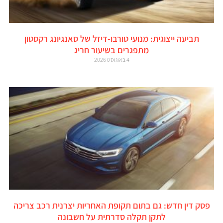
תביעה ייצוגית: מנועי טורבו-דיזל של סאנגיונג רקסטון
מתפגרים בשיעור חריג
4 באוגוסט 2026
פסק דין חדש: גם בתום תקופת האחריות יצרנית רכב צריכה
לתקן תקלה סדרתית על חשבונה