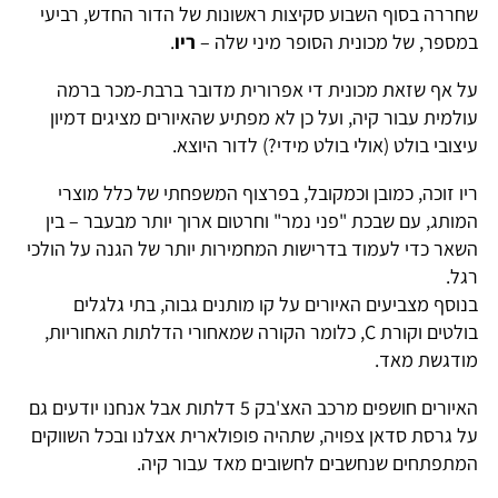
שחררה בסוף השבוע סקיצות ראשונות של הדור החדש, רביעי
במספר, של מכונית הסופר מיני שלה –
ריו
.
על אף שזאת מכונית די אפרורית מדובר ברבת-מכר ברמה
עולמית עבור קיה, ועל כן לא מפתיע שהאיורים מציגים דמיון
עיצובי בולט (אולי בולט מידי?) לדור היוצא.
ריו זוכה, כמובן וכמקובל, בפרצוף המשפחתי של כלל מוצרי
המותג, עם שבכת "פני נמר" וחרטום ארוך יותר מבעבר – בין
השאר כדי לעמוד בדרישות המחמירות יותר של הגנה על הולכי
רגל.
בנוסף מצביעים האיורים על קו מותנים גבוה, בתי גלגלים
בולטים וקורת C, כלומר הקורה שמאחורי הדלתות האחוריות,
מודגשת מאד.
האיורים חושפים מרכב האצ'בק 5 דלתות אבל אנחנו יודעים גם
על גרסת סדאן צפויה, שתהיה פופולארית אצלנו ובכל השווקים
המתפתחים שנחשבים לחשובים מאד עבור קיה.