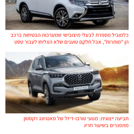
כלמוביל מספרת לבעלי מיצובישי שמערכות הבטיחות ברכב
הן "מותרות", אבל חלקם טוענים שלא הצליחו לעבור טסט
תביעה ייצוגית: מנועי טורבו-דיזל של סאנגיונג רקסטון
מתפגרים בשיעור חריג