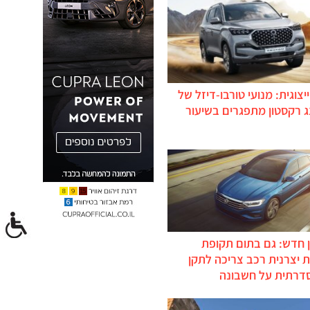
יצוגית: מנועי טורבו-דיזל של
ג רקסטון מתפגרים בשיעור
 חדש: גם בתום תקופת
 יצרנית רכב צריכה לתקן
דרתית על חשבונה