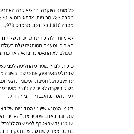
כל מותגי היוקרה והחצי-יוקרה האחרים
מסרה 1,816 כלי רכב, מרצדס 1,979 ואאודי 2,450.
לא מיותר להזכיר שהמדיניות של ג'נרל 
האירופי ומעמד המותגים שלה בעולם 
ומעולם לא התאפיינה בראיה ארוכת טו
כזכור, ג'נרל מוטורס החליטה לפני כ
שברולט באירופה, אם כי שם, בשונה מק
שהיא בפועל חטיבת המכוניות האירופאי
בשוק היוקרה לא יכולה ג'נרל מוטור
למות המותג השבדי החצי-יוקרתי.
לא מן הנמנע ששינוי המדיניות של קא
שמדובר באדם שמכיר את "האוייב" היכר
2012 ועד שהצטרף לפני שנה לג'נר
בתוככי אאודי, שם שימש בתפקידים בכיר