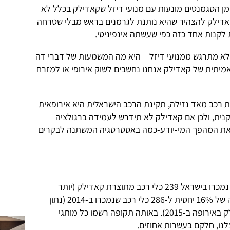
ן הסגמנטים מונעות עם מנועי דיזל שקאדילק בכלל לא
קאדילק להצהיר שהיא נותנת לגרמנים בראש מבלי שטרחה
 לקנות אחד כזה כפי שעשתה אינפיניטי.
א מתרגש ממנועי דיזל – היא מה המשמעות של דברי דה
אמיתית של קאדילק אנחנו נחשבים לשוק אירופי או למזרח
נת רכב מאד נזילה, תקינת הרכב הישראלית היא אירופאית
נית, ולכן אם קאדילק לא תידרש לעמידה ברגולציה
 את המהפך המי-יודע-כמה באסטרטגיה המשתנה לבקרים
בשבעת החודשים הראשונים של 2015 נמכרו בישראל 239 כלי רכב מתוצרת קאדילק (יותר
ממחציתם מדגם SRX היוצא), וזו ירידה של 16% יחסית ל-286 כלי רכב שנמכרו ב-2014 (נתון
דומה לסך הירידה במכירות של קאדילק באירופה ב-2015). באותה תקופה רשמו כל מותגי
לנו, חלקם בעשרות אחוזים.