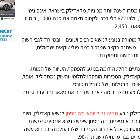
 מסרו השנה יותר מכוניות מקאדילק בישראל: אינפיניטי
מסרה 283 מכוניות, אלפא-רומיאו 330, וולבו 672 כלי רכב, לקסוס חצתה את קו ה-1,000, ב.מ.וו.
מוטורס בנוגע לנושאים רבים ושונים – ובמיוחד לגבי השוק
– משתנה בקצב שמזכיר כמה פוליטיקאים ישראלים,
וח נחושה וממוקדת.
שנתיים החלטה דומה בנוגע להפסקת השיווק של המותג
אדילק, המכירות הופסקו לחלוטין והשוק נמסר לידי אופל,
ות "הרגילות" של ג'נרל מוטורס.
ס לבצע מהלך דומה לאחר שזנחה את סאאב ובדיעבד גרמה
דילק נובע
ממינויו של יוהאן דה ניסחן
לנשיא קאדילק, היות
ות אינטימית: דה ניסחן שימש כנשיא אינפיניטי משנת
ל מוטורס, אבל את רוב הקריירה שלו בעולם הרכב הוא עשה
ים כבר מתחילת שנות ה-90.