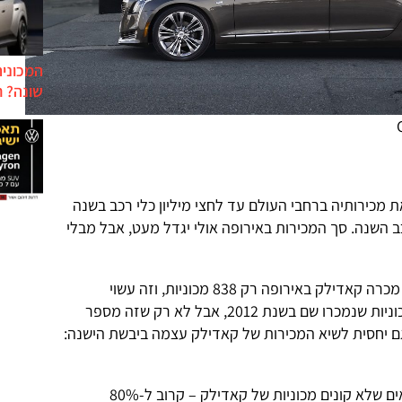
המכונית
שונה? ח
 מכירותיה ברחבי העולם עד לחצי מיליון כלי רכב בשנה
, יחסית ל-275,000 כלי רכב השנה. סך המכירות באירופה אולי יגדל מעט, אבל מבלי
בשבעת החודשים הראשונים של 2015 מכרה קאדילק באירופה רק 838 מכוניות, וזה עשוי
להישמע כמו נתון טוב יחסית ל-430 מכוניות שנמכרו שם בשנת 2012, אבל לא רק שזה מספר
גם יחסית לשיא המכירות של קאדילק עצמה ביבשת הישנה:
מצד אחד קשה לבוא בטענות לאירופאים שלא קונים מכוניות של קאדילק – קרוב ל-80%