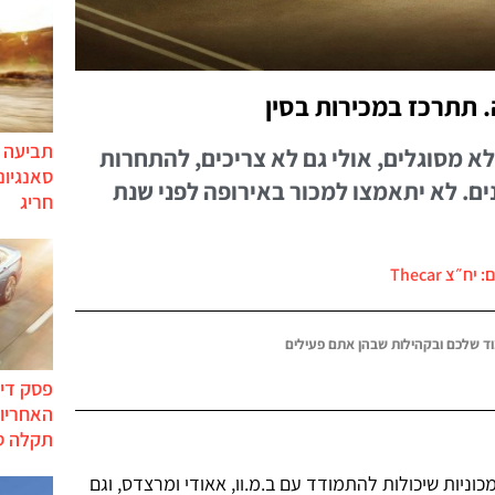
 תתרכז במכירות בסין
תביעה י
א מסוגלים, אולי גם לא צריכים, להתחרות
סאנגיונ
ם. לא יתאמצו למכור באירופה לפני שנת
חריג
יח״צ Thecar
ד שלכם ובקהילות שבהן אתם פעילים
פסק דין
האחריות
תקלה ס
וניות שיכולות להתמודד עם ב.מ.וו, אאודי ומרצדס, וגם