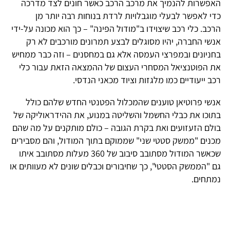
האפשרות להנמיך את מרכב הרכב כאשר חונים לצד מדרכה
כדי לאפשר לבעלי מוגבלויות לרדת בנוחות רבה יותר מן
הרכב. כלי רכב שיצוידו ב"מודול הפינה" – כך הוא מכונה על-ידי
אנשי החברה, יהיו מסוגלים לבצע תמרונים מורכבים לא רק
בחניונים ובמפרצי העמסה אלא גם במחסנים – וזה כבר ממחיש
את הפוטנציאל המסחרי העצום של ההמצאה הזאת עבור כלי
רכב ייעודיים כמו מלגזות וציוד מכאני הנדסי.
אנשי פרוטיאן טוענים שהמכלול הפטנטי החדש שלהם כולל
בתוכו את כבלי החשמל והשליטה במנוע, את ההידראוליקה של
בולם הזעזועים ואת בקרת הגובה – כולם מותקנים על מה שהם
מכנים "ממשק סטטי שני" שממוקם בתוך המודול, והם מסבירים
שכאשר המודול מסתובב סיבוב של 360 מעלות מסתובב איתו
גם "הממשק הסטטי", כך שחיבורים וכבלים שונים לא מעוותים או
נמתחים.