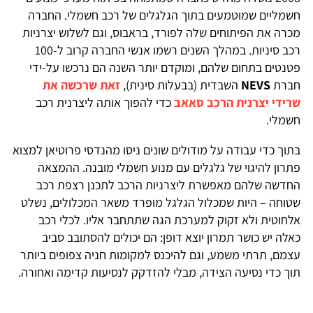
חשמליים שמוטמעים בתוך הגלגלים של רכב חשמלי. החברה
מכרה את הפיתוחים שלה לפורד, בראבוס, וגם לשלוש יצרניות
רכב סיניות. במהלך השנים רשמו אנשי החברה קרוב ל-100
פטנטים בתחום שלהם, ומוקדם יותר השנה הם נרכשו על-ידי
חברת
NEVS
השבדית (בבעלות סינית),
זאת שרכשה את
שרידי יצרנית הרכב סאאב
כדי להפוך אותה ליצרנית רכב
חשמלי.
בתוך כדי עבודה על מודולים שונים ניסו מהנדסי פרוטיאן למצוא
פתרון להיגוי של גלגלים עם מנוע חשמלי מובנה. ההמצאה
החדשה שלהם מאפשרת ליצרניות הרכב לתכנן רצפת רכב
שטוחה – היות שמכלול הגלגל מופרד משאר המכלולים, נשלט
אלחוטית ולא זקוק למערכת הגה שתתחבר אליו. לכלי רכב
כאלה יש כושר תמרון יוצא דופן: הם יכולים להסתובב סביב
עצמם, תרתי משמע, וגם להיכנס למקומות חניה צפופים ביותר
תוך כדי נסיעה הצידה, מבלי להזדקק לנסיעות קדימה ואחורה.