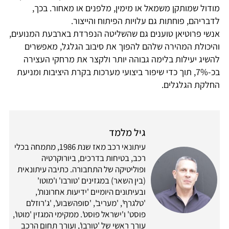
מודול שמותקן משמאל או מימין, מלפנים או מאחור. בכך,
לדבריהם, פוחתות גם עלויות הפיתוח והייצור.
אנשי פרוטיאן טוענים גם שהשליטה הנפרדת בארבעת המנועים,
והיכולת המהירה שלהם להפוך את סיבוב הגלגל, מאפשרים
להשיג יעילות בלימה גבוהה יותר ולקצר את מרחקי העצירה
בכ-7%, תוך כדי שיפור ביצועי מערכות בקרת היציבות ומניעת
החלקת הגלגלים.
גיל מלמד
עיתונאי רכב מאז שנת 1986, מתמחה בכלי
רכב, בטיחות בדרכים, ביורוקרטיה
ופוליטיקה של התחבורה. כתיבה עיתונאית
(בין השאר) במגזינים 'טורבו' ו'מוטו'
ובעיתונים היומיים 'ידיעות אחרונות',
'טלגרף', 'מעריב', 'סופהשבוע', 'ג'רוזלם
פוסט' ו'ישראל פוסט'. ממקימי המגזין 'מוטו',
עורך ראשי של 'טורבו', ועורך תחום הרכב