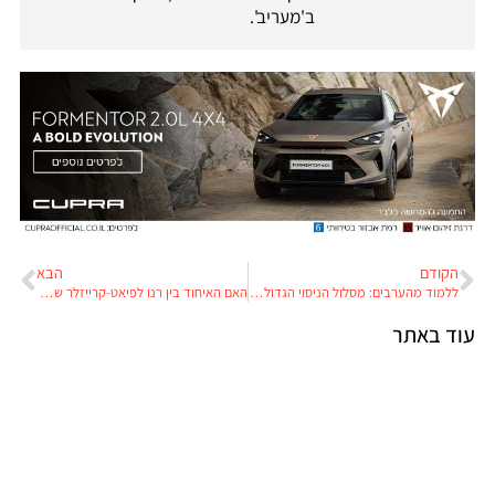
ב'מעריב'.
הקודם
הבא
ללמוד מהערבים: מסלול הניסוי הגדול להיפרלופ יוקם בסעודיה
האם האיחוד בין רנו לפיאט-קרייזלר שב אל השולחן?
עוד באתר