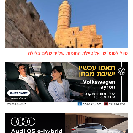
טיול לסופ"ש: אל טיילת החומות של ירושלים בלילה