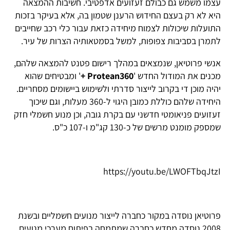
עצמו משמש גם כבולם זעזועים אדפטיבי. חשיבות ההמצאה
היא לא רק בעצם החידוש הרענן שטמון בה, אלא בעיקר בזכות
התועלות שיכולות לצמוח מיחידה כזאת עבור כלי רכב שחייבים
לתמרן בסביבות צפופות, למשל בסמטאותיה הצרות של עיר.
אנשי פרוטיאן, שנמצאים במהלך רישום פטנט להמצאה שלהם,
מכנים את המודול החדש '
Protean360 +
' ומבטיחים שהוא
יהיה מוכן די בקרוב לייצור סדרתי ולשימוש ביישומים מסחריים.
היחידה שלהם כוללת כמובן היגוי ל-360 מעלות, וגם שיכוך
זעזועים פניאומטי חדשני עם בקרת גובה, וכן מנוע חשמלי חזק
שמספק מומנט מרשים של כ-130 קג"מ ו-107 כ"ס.
https://youtu.be/LWOFTbqJtzI
פרוטיאן נוסדה במקור כחברה לייצור מנועים חשמליים ובשנת
2008 נוסדה מחדש כחברה שמתמחה בפיתוח מערכי מנועים