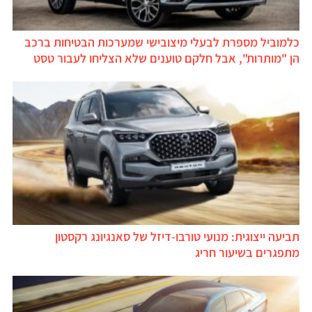
כלמוביל מספרת לבעלי מיצובישי שמערכות הבטיחות ברכב
הן "מותרות", אבל חלקם טוענים שלא הצליחו לעבור טסט
תביעה ייצוגית: מנועי טורבו-דיזל של סאנגיונג רקסטון
מתפגרים בשיעור חריג