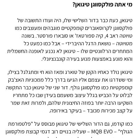
מי אתה פולקסווגן טיגואן?
טיגואן, כעת כבר בדור השלישי שלו, היה ועודו התשובה של
פולקסווגן לקרוסאוברים קומפקטיים מוגבהים ומעוצבים כמו
טויוטה ראב 4, קיה ספורטאז' או סובארו פורסטר. בשונה
מטויוטה – נושאת הדגל ההיברידי – אבל כמו כמעט כל
המתחרים הרלוונטיים שלו – טיגואן לא נכנע לאופנה החשמלית
והוא מונע באמצעות מנוע בעירה קונבנציונלי.
טיגואן נולד כאחיו הקטן של טוארג ומאז הוא חי ומתגלגל בצילו,
ומי ששדרגו את עצמם אליו הגיעו בדרך כלל ממכוניות האצ'בק
קומפקטיות כמו פולקסווגן גולף. דור שני של טיגואן כבר התקשה
לבלוט על הכביש בגלל עיצוב משעמם בעידן שבו כל מתחריו
השקיעו הרבה יותר בפוזה החיצונית שלהם, ולמרות זאת שמר
על קצב מכירות מכובד – בעיקר באירופה.
כמו קודמו, גם הדור השלישי של טיגואן מבוסס על "פלטפורמת
הגולף" – MQB EVO – שעליה בנויים רוב דגמי קבוצת פולקסווגן