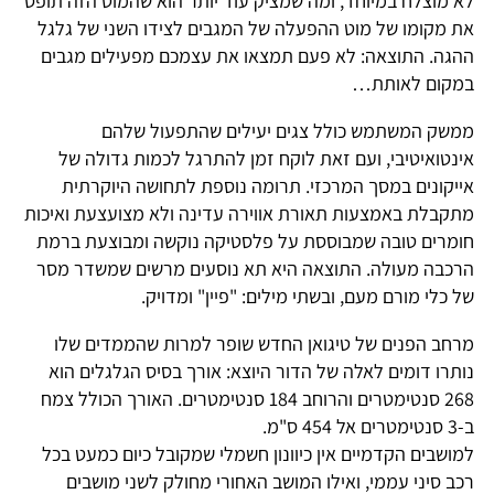
לא מוצלח במיוחד, ומה שמציק עוד יותר הוא שהמוט הזה תופס
את מקומו של מוט ההפעלה של המגבים לצידו השני של גלגל
ההגה. התוצאה: לא פעם תמצאו את עצמכם מפעילים מגבים
במקום לאותת…
ממשק המשתמש כולל צגים יעילים שהתפעול שלהם
אינטואיטיבי, ועם זאת לוקח זמן להתרגל לכמות גדולה של
אייקונים במסך המרכזי. תרומה נוספת לתחושה היוקרתית
מתקבלת באמצעות תאורת אווירה עדינה ולא מצועצעת ואיכות
חומרים טובה שמבוססת על פלסטיקה נוקשה ומבוצעת ברמת
הרכבה מעולה. התוצאה היא תא נוסעים מרשים שמשדר מסר
של כלי מורם מעם, ובשתי מילים: "פיין" ומדויק.
מרחב הפנים של טיגואן החדש שופר למרות שהממדים שלו
נותרו דומים לאלה של הדור היוצא: אורך בסיס הגלגלים הוא
268 סנטימטרים והרוחב 184 סנטימטרים. האורך הכולל צמח
ב-3 סנטימטרים אל 454 ס"מ.
למושבים הקדמיים אין כיוונון חשמלי שמקובל כיום כמעט בכל
רכב סיני עממי, ואילו המושב האחורי מחולק לשני מושבים