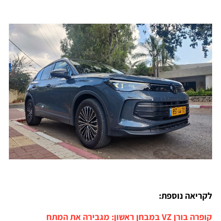
לקריאה נוספת:
קופרה בורן VZ במבחן ראשון: מגבירה את המתח