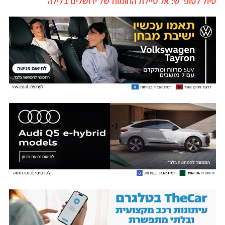
טיול לסופ"ש: אל טיילת החומות של ירושלים בלילה