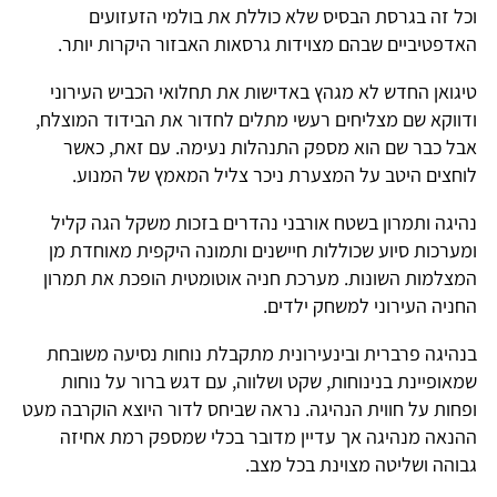
וכל זה בגרסת הבסיס שלא כוללת את בולמי הזעזועים
האדפטיביים שבהם מצוידות גרסאות האבזור היקרות יותר.
טיגואן החדש לא מגהץ באדישות את תחלואי הכביש העירוני
ודווקא שם מצליחים רעשי מתלים לחדור את הבידוד המוצלח,
אבל כבר שם הוא מספק התנהלות נעימה. עם זאת, כאשר
לוחצים היטב על המצערת ניכר צליל המאמץ של המנוע.
נהיגה ותמרון בשטח אורבני נהדרים בזכות משקל הגה קליל
ומערכות סיוע שכוללות חיישנים ותמונה היקפית מאוחדת מן
המצלמות השונות. מערכת חניה אוטומטית הופכת את תמרון
החניה העירוני למשחק ילדים.
בנהיגה פרברית ובינעירונית מתקבלת נוחות נסיעה משובחת
שמאופיינת בנינוחות, שקט ושלווה, עם דגש ברור על נוחות
ופחות על חווית הנהיגה. נראה שביחס לדור היוצא הוקרבה מעט
ההנאה מנהיגה אך עדיין מדובר בכלי שמספק רמת אחיזה
גבוהה ושליטה מצוינת בכל מצב.