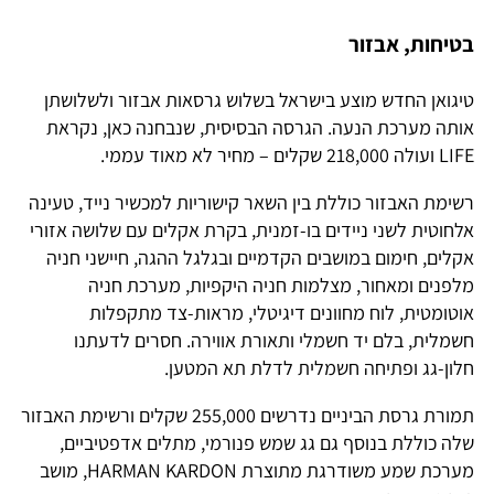
בטיחות, אבזור
טיגואן החדש מוצע בישראל בשלוש גרסאות אבזור ולשלושתן
אותה מערכת הנעה. הגרסה הבסיסית, שנבחנה כאן, נקראת
LIFE ועולה 218,000 שקלים – מחיר לא מאוד עממי.
רשימת האבזור כוללת בין השאר קישוריות למכשיר נייד, טעינה
אלחוטית לשני ניידים בו-זמנית, בקרת אקלים עם שלושה אזורי
אקלים, חימום במושבים הקדמיים ובגלגל ההגה, חיישני חניה
מלפנים ומאחור, מצלמות חניה היקפיות, מערכת חניה
אוטומטית, לוח מחוונים דיגיטלי, מראות-צד מתקפלות
חשמלית, בלם יד חשמלי ותאורת אווירה. חסרים לדעתנו
חלון-גג ופתיחה חשמלית לדלת תא המטען.
תמורת גרסת הביניים נדרשים 255,000 שקלים ורשימת האבזור
שלה כוללת בנוסף גם גג שמש פנורמי, מתלים אדפטיביים,
מערכת שמע משודרגת מתוצרת HARMAN KARDON, מושב