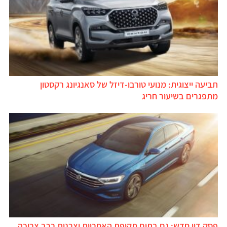
תביעה ייצוגית: מנועי טורבו-דיזל של סאנגיונג רקסטון
מתפגרים בשיעור חריג
פסק דין חדש: גם בתום תקופת האחריות יצרנית רכב צריכה