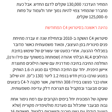
המחיר העדכני: 130,000 שקלים לדגם החדש. אבל כעת
מתברר שהמחיר צפוי להיות נמוך יותר ולעמוד על פחות
מ-125,000 שקלים.
נהיגה ראשונה בסיטרואן C4 המחודשת
סיטרואן C4 הושקה ב-2010 ובתחילת שנה זו עברה מתיחת
פנים מינורית בפן העיצובי, ומאוד משמעותית כאשר מדובר
במכלולי ההנעה. אחרי כמעט שני עשורים של שימוש בתיבת
ההילוכים AL4 הבלתי אהודה (שפותחה במשותף עם פיז'ו ורנו),
הוחלפה התיבה בתיבה מודרנית עם שישה הילוכים מתוצרת
איישן היפנית. יחד עם התיבה הוחלף גם מנוע ה-1.6 הוותיק
במנוע טורבו-בנזין חדש בנפח 1.2 ליטר (130 כ"ס). זהו שילוב
אותו כבר פגשנו בפיז'ו 308 החדשה, אשר מקנה ל-C4 ביצועים
טובים מבעבר ובמקביל גם תצרוכת דלק עדיפה משמעותית.
שיווקה של המכונית יחל בימים הקרובים עם רמת גימור אחת
גבוה מבעבר שתכלול גם מערכת מולטימדיה מקורית (שלא
הוצעה קודם) עם ניווט מובנה וקישוריות בלוטות', חישוקים 16