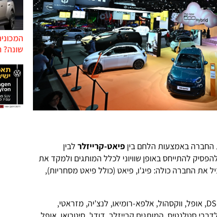
המכונית
שונה? ח
ת החברה באמצעות הלחם בין
פיאט-קרייזלר
לבין
פסיק להתייחס באופן שוויוני לכלל המותגים ולמקד את
את החברה כולה: פיג'ו, פיאט (כולל פיאט מסחריות),
במקביל תצומצם ההשקעה בסיטרואן, DS, אופל, ווקסהול, אלפא-רומיאו, לנצ'יה, מזראטי,
לדברי סטלנטיס, המותגים קרייזלר, דודג', סיטרואן, אופל