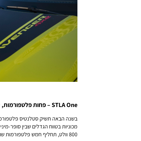
STLA One – פחות פלטפורמות, יותר דגמים
מכוניות בטווח הגדלים שבין סופר-מי
800 וולט, תחליף חמש פלטפורמות שונות ותאפשר גמישות גבוהה בתוך כדי הפחתת מורכבות.