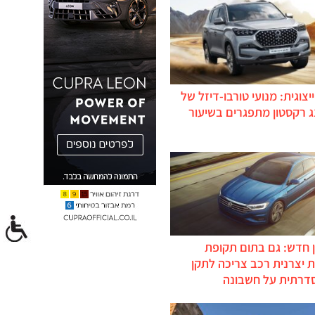
יצוגית: מנועי טורבו-דיזל של
ג רקסטון מתפגרים בשיעור
 חדש: גם בתום תקופת
 יצרנית רכב צריכה לתקן
דרתית על חשבונה