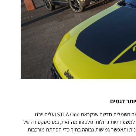
בשנה הבאה תשיק סטלנטיס פלטפורמה חשמלית חדשה שנקראת STLA One ועליה ייבנו
ני למשפחתיות גדולות. פלטפורמה זאת, בארכיטקטורה של