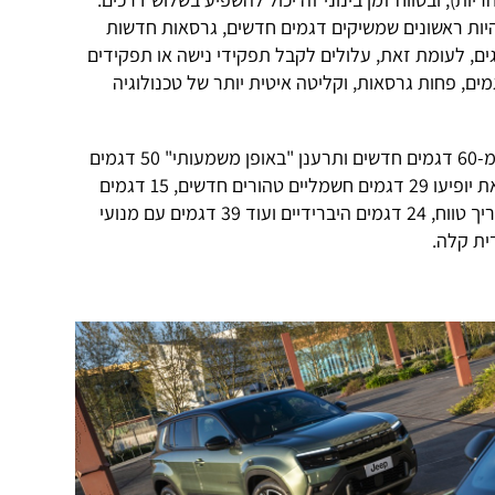
יות ראשונים שמשיקים דגמים חדשים, גרסאות חדשות
ים, לעומת זאת, עלולים לקבל תפקידי נישה או תפקידים
גמים, פחות גרסאות, וקליטה איטית יותר של טכנולוגיה
עד לסוף העשור תשיק סטלנטיס יותר מ-60 דגמים חדשים ותרענן "באופן משמעותי" 50 דגמים
קיימים של כל המותגים שלה, ובכלל זאת יופיעו 29 דגמים חשמליים טהורים חדשים, 15 דגמים
היברידיים נטענים או חשמליים עם מאריך טווח, 24 דגמים היברידיים ועוד 39 דגמים עם מנועי
ית קלה.