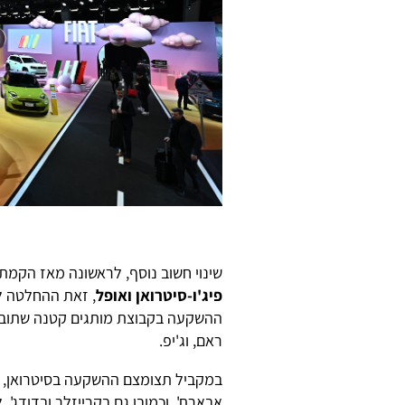
שינוי חשוב נוסף, לראשונה מאז הקמ
פיג'ו-סיטרואן ואופל
, זאת ההחלטה לה
ההשקעה בקבוצת מותגים קטנה שתוביל 
ראם, וג'יפ.
אבארת', וכמובן גם בקרייזלר ובדודג'. 