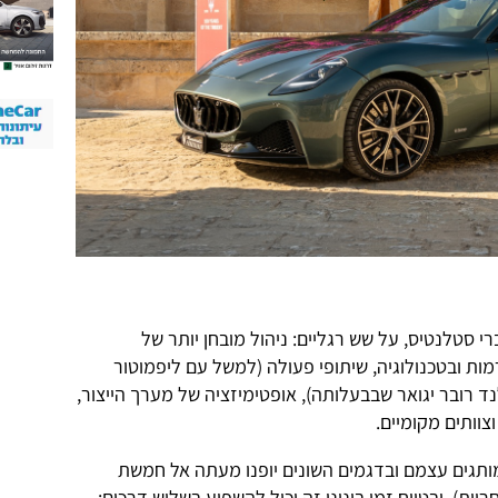
FaST נשענת, לדברי סטלנטיס, על שש רגליים: ניהול מובחן יותר של
ות ובטכנולוגיה, שיתופי פעולה (למשל עם ליפמוטור
נד רובר יגואר שבבעלותה), אופטימיזציה של מערך הייצור,
צוותים מקומיים.
ותגים עצמם ובדגמים השונים יופנו מעתה אל חמשת
ות), ובטווח זמן בינוני זה יכול להשפיע בשלוש דרכים: