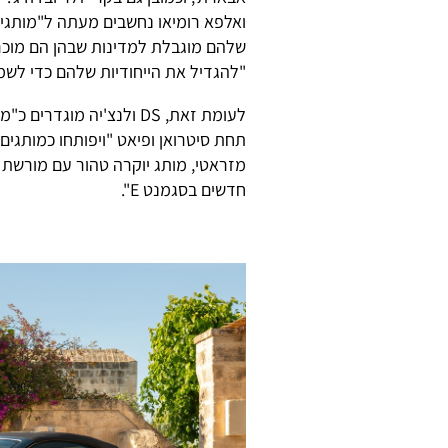
ואלפא רומיאו נחשבים מעתה ל"מותגים
שלהם מוגבלת למדינות שבהן הם מוכר
"להגדיל את הייחודיות שלהם כדי לשמ
לעומת זאת, DS ולנצ'יה מו
תחת סיטרואן ופיאט "ויפותחו כמותגי
מזראטי, מותג יוקרה טהור עם מורשת ל
חדשים בסגמנט E".