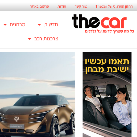
החזון הארגוני של TheCar
צור קשר
אודות
פרסום באתר
חדשות
מבחנים
צרכנות רכב