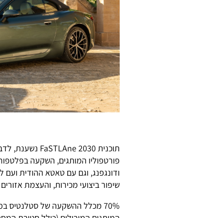
תוכנית LAne 2030
פורטפוליו המותגים, השקעה בפלטפורמ
ודונגפנג, וגם עם טאטא ההודית ועם ל
שיפור ביצועי מכירות, והעצמת אזורים ו
70% מכלל ההשקעה של סטלנטיס במ
המותגים המובילים (כולל חטיבת המסחרי