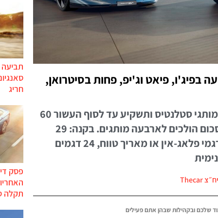
תביעה י
 יותר השקעה בפיג'ו, פיאט וג'יפ, פחות בסיטרואן,
סאנגיונ
חריג
תוכנית החומש תשמור על כל מותגי סטלנטיס ותשקיע עד לסוף העשור 60
מיליארד אירו, אבל 70% מהסכום הולכים לארבעה מותגים. בקנה: 29
דגמים חשמליים טהורים, 15 דגמי פלאג-אין או מאריך טווח, 24 דגמים
פסק דין
 Thecar
האחריות
תקלה ס
ד שלכם ובקהילות שבהן אתם פעילים