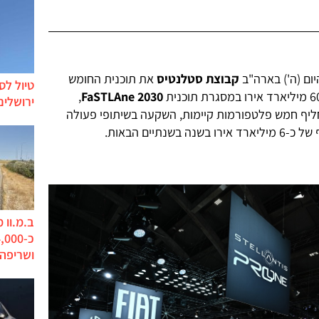
ום (ה') בארה"ב
קבוצת סטלנטיס
את תוכנית החומש
טיול לס
,
FaSTLAne 2030
ירושלים
ף חמש פלטפורמות קיימות, השקעה בשיתופי פעולה
נתיים הבאות.
ב.מ.וו 
ושריפה