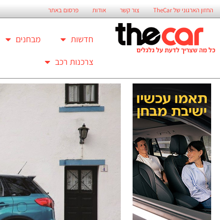
החזון הארגוני של TheCar
צור קשר
אודות
פרסום באתר
חדשות
מבחנים
צרכנות רכב