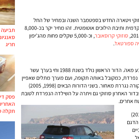
וקי ויטארה החדש בספטמבר השנה ובמחיר של החל
מ-130,000 שקלים עבור גרסת הנעה קדמית ותיבת הילוכים אוטומטית. זהו מחיר יקר בכ-8,000
תביעה י
סוזוקי קרוסאובר
, וכ-5,000 שקלים פחות מהג'יפון
סאנגיונ
ה ספורטאז'
.
חריג
השם ויטארה משמש את סוזוקי כבר רבע מאה. הדור הראשון נולד בשנת 1988 וחי בערך עשר
נפרדת, כמקובל באותה תקופה, ועם מערך מתלים שאפיין
בעיקר דגמי כביש, מקפרסון מלפנים וקורה נגררת מאחור. בשני הדורות הבאים (1998, 2005)
בדור האחרון סוזוקי גם ויתרה על השילדה הנפרדת לטובת
פסק דין
ח אחרים.
האחריות
תקלה ס
בתערוכת פריז האחרונה (ספטמבר 2014)
 הדגם
ים
ל