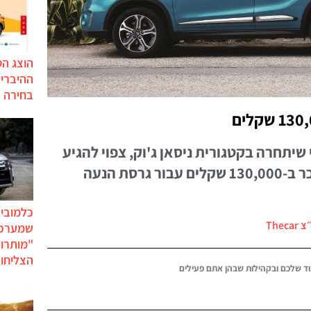
הוצג ה
בחירה 
יתחרה בקטגורית ניסאן ג'וק, צפוי להגיע
אלינו בספטמבר השנה ולהימכר ב-130,000 שקלים עבור גרסת הנעה
כלמוביל
Thec
שמערכו
"מותרו
הצליחו 
ד שלכם ובקהילות שבהן אתם פעילים