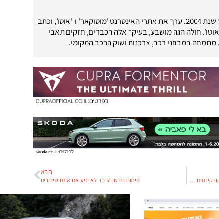
עיתונאי רכב מאז שנת 2004. ערך את אתרי האינטרנט 'מוטוקאר' ו-'אוטו', וכתב
'אוטו'. חולה הגה מושבע, בעיקר אלה הכבדים, חזקים תאבי
. מתמחה במבחני רכב, צרכנות ושוק הרכב המקומי.
הבא
הכל דיבורים: ועדות הכנסת יסדירו את השימוש בקורקינטים חשמליים?
פיתוח חדש: הרכב לא יניע אם אתם שיכורים