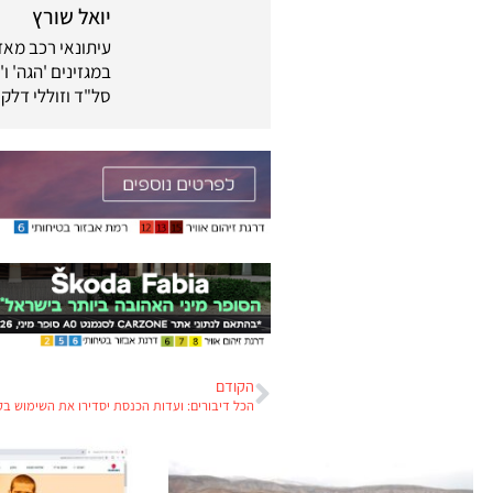
יואל שורץ
במגזינים 'הגה' ו
סל"ד וזוללי דלק
הקודם