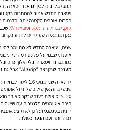
תתבלבלו בינו לבין 'גראנד ויטארה'. ר
ויטארה החדש אמור להתחרות בקטגור
הקרוס-אוברים הקטנה יותר ובדגמים כ
ג’וק
,
שברולט טראקס
ו
סובארו XV
שכבר
כאן וגם באלה שעתידים להגיע בקרוב כמו מאזדה CX3 וס
שנית, ויטארה החדש לא מתיימר להיות
אופנתי שבנוי על פלטפורמה של מכונית 
כמו בגרנד ויטארה, בלי הילוך כוח, ובל
מערכת שנקראת "AllGrip" אבל גם זו מיועדת לנסיעת שבילים ולא הרבה יותר מזה.
לויטארה שני מנועי .6
שבשלב זה אין שילוב של דיזל אוטומטי.
120 כ"ס אולם בעוד שבקרוסאובר הו
תיבה אוטומטית פלנטרית עם שישה היל
ידנית בסגמנט ועל כן לא תוצע אופציה
גבוה יותר ועם הנעה כפולה.