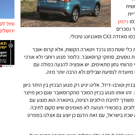
אשית
יית
מו
ניסאן
טיול לס
 נמכרים
ירושלים
אנגיונג טיבולי.
 כלי שטח כמו גרנד ויטארה הקשוח, אלא קרוס-אובר
נוסעים, סוזוקי קרוסאובר. כלומר מנוע רוחבי ולא אורכי
י מרווחי גחון מתאימים. יש אופציה להנעה כפולה עם
1 ליטר לבחירה: בנזין וטורבו-דיזל. אלינו יגיע רק מנוע הבנזין בין היתר כיוון
 זהו אותו מנוע בנזין המוכר מהקרוסאובר שגם כאן מייצר
א משודך לתיבת הילוכים רציפה, בויטארה הוא מוצע עם
וכים. במכשירי תנועה לא מאמינים שיש מקום לתיבה
 שכזו בישראל, עם זאת הדגם כן יוצע גם אצלנו במפרט