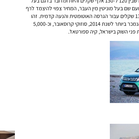
בגדול הסגמנט כולו מצוי בטווח מחרים שבין 120 ל-130 אלף שקלים והיות ומדובר בדגם בעל
ם שם בעל מוניטין מין העבר, המחיר צפוי להיצמד לרף
העליון של הקבוצה ולהתחיל ב-130,000 שקלים עבור הגרסה האוטומטית והנעה קדמית. זהו
מחיר יקר בכ-8,000 שקלים מהג'יפון הנמכר ביותר לשנת 2014, סוזוקי קרוסאובר, וכ-5,000
פני השוק בישראל, קיה ספורטאז'.