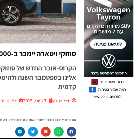
סוזוקי ויטארה יימכר ב-130,000 שקלים
הקרוס-אובר החדש של סוזוקי ש
קדמית
יואל שורץ
7 ביוני, 2015
צילום: יח״צ ar
אוהבים את הכתבה? שתפו אותה עם חברים, בעמו