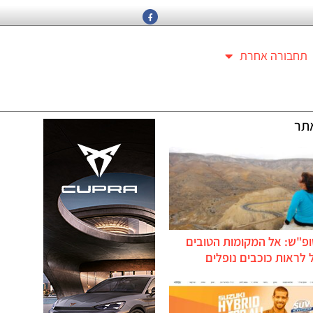
תחבורה אחרת
תר
ופ"ש: אל המקומות הטובים
לראות כוכבים נופלים