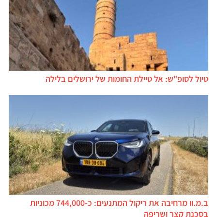
טיול לסופ"ש: אל טיילת החומות של ירושלים בלילה
ב.מ.וו מרחיבה את ריקול המתנעים: כ-744,000 מכוניות
בסכנת קצר ושריפה