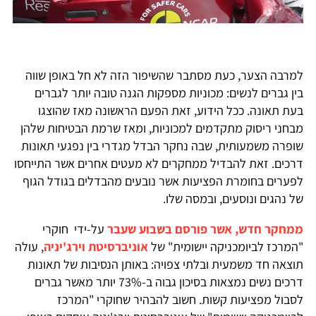
למרבה הצער, כעת מסתבר שהשיפור הזה לא חל באופן שווה
בין גברים לנשים: מכוניות מספקות הגנה טובה יותר לגברים
בעת תאונה. ככל הידוע, זאת הפעם הראשונה מאז שהוצגו
מבחני ריסוק מתקדמים למכוניות, ומאז שרמת הבטיחות שלהן
שופרה משמעותית, שבה נחקר הבדל מגדרי בין נפגעי תאונות
דרכים. זאת להבדיל ממחקרים לא מעטים אחרים אשר התייחסו
לפערים בחומרת הפציעות אשר נובעים מהבדלים בגודל הגוף
של נהגים ונוסעים, ובמסה שלו.
ממחקר חדש, אשר פורסם בשבוע שעבר
על-ידי חוקרי
"המרכז לביומכניקה יישומית" של
אוניברסיטת וירג'יניה
, עולה
תוצאה חד משמעית ובלתי צפויה: באותן הנסיבות של תאונות
דרכים נשים נמצאות בסיכון גבוה ב-73% יותר מאשר גברים
לסבול מפציעות קשות. חשוב להבהיר שחוקרי "המרכז