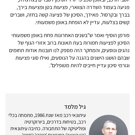
פגיעה בעמוד השדרה הצווארי, פציעות בטן ופציעות בירך,
בברך ובקרסול. מאידך, הסיכון של פציעה קשה בחזה, ושברים
קשים בצלעות, עדיין לא הופחת באופן משמעותי.
פורמן הוסיף ואמר ש"בשנים האחרונות פחת באופן משמעותי
הסיכון לפציעות חמורות בעת תאונות ברוב אזורי הגוף של
נהגים ונוסעים, והמחקר הזה מספק לנו תובנות אודות תחומים
שבהם הושגו הישגים בהגנה על הנוסעים, ואילו סוגי פציעות
וגורמי סיכון עדיין חייבים להיות מטופלים".
גיל מלמד
עיתונאי רכב מאז שנת 1986, מתמחה בכלי
רכב, בטיחות בדרכים, ביורוקרטיה
ופוליטיקה של התחבורה. כתיבה עיתונאית
(בין השאר) במגזינים 'טורבו' ו'מוטו'