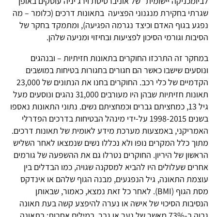
לביומכניקה יישומית" של אוניברסיטת וירג'יניה עוסקים באופן
שגרתי בחקירת מנגנוני הפציעה בתאונות דרכים (כלומר – מה
נפגע בגוף האדם וכיצד נגרמה הפגיעה), ומתמקד בחקר של
הסיבות וגורמי הסיכון לפציעות ובחיזוי ומניעה שלהן.
במחקר זה התרכזו החוקרים בתאונות חזיתיות – ובנהגים
ונוסעים שישבו כאשר הם חגורים בחגורות בטיחות במושבים
הקדמיים של כלי רכב. החוקרים בחנו את הנתונים של 23,000
תאונות חזיתיות שבהן היו מעורבים 31,000 נהגים ונוסעים מעל
גיל 13, כמחציתם גברים וכמחציתם נשים. נתוני התאונות נאספו
בשנים 1998-2015 על-ידי מינהל הבטיחות בדרכים הפדרלי
האמריקני, באמצעות מערכת מידע לאומית של תאונות דרכים.
מתוך כלל המקרים נופו ולא נכללו נשים שנמצאו לאחר השליש
הראשון של היריון. החוקרים נטרלו גם את ההשפעה של גורמים
אחרים שעלולים היו להביא למסקנה שגויה, כמו הבדלים בין
עוצמת התאונה, גיל הנפגעים, מבנה הגוף שלהם או אינדקס
מסת הגוף (BMI). לאחר כל זאת נמצא, כאמור, שבאותן
הנסיבות הסיכוי של אישה או נערה להיפצע קשה בעת תאונה
גבוה ב-73% מאשר של נער או גבר. במילים אחרות: בתאונה