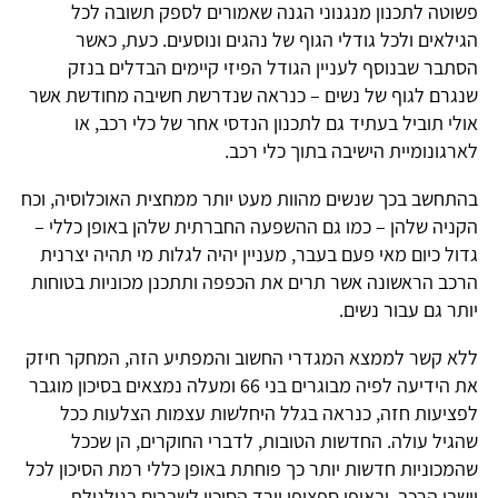
פשוטה לתכנון מנגנוני הגנה שאמורים לספק תשובה לכל
הגילאים ולכל גודלי הגוף של נהגים ונוסעים. כעת, כאשר
הסתבר שבנוסף לעניין הגודל הפיזי קיימים הבדלים בנזק
שנגרם לגוף של נשים – כנראה שנדרשת חשיבה מחודשת אשר
אולי תוביל בעתיד גם לתכנון הנדסי אחר של כלי רכב, או
לארגונומיית הישיבה בתוך כלי רכב.
בהתחשב בכך שנשים מהוות מעט יותר ממחצית האוכלוסיה, וכח
הקניה שלהן – כמו גם ההשפעה החברתית שלהן באופן כללי –
גדול כיום מאי פעם בעבר, מעניין יהיה לגלות מי תהיה יצרנית
הרכב הראשונה אשר תרים את הכפפה ותתכנן מכוניות בטוחות
יותר גם עבור נשים.
ללא קשר לממצא המגדרי החשוב והמפתיע הזה, המחקר חיזק
את הידיעה לפיה מבוגרים בני 66 ומעלה נמצאים בסיכון מוגבר
לפציעות חזה, כנראה בגלל היחלשות עצמות הצלעות ככל
שהגיל עולה. החדשות הטובות, לדברי החוקרים, הן שככל
שהמכוניות חדשות יותר כך פוחתת באופן כללי רמת הסיכון לכל
יושבי הרכב, ובאופן ספציפי יורד הסיכון לשברים בגולגולת,