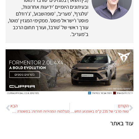
ובעיתונים היומיים 'ידיעות אחרונות',
'טלגרף', 'מעריב', 'סופהשבוע', 'ג'רוזלם
פוסט' ו'ישראל פוסט'. ממקימי המגזין 'מוטו',
עורך ראשי של 'טורבו', ועורך תחום הרכב
ב'מעריב'.
הקודם
הבא
טווח מרבי של 235 ק”מ באופנוע החשמלי של הארלי דייוידסון
מצלמות המהירות חוזרות: במשטרה סומכים על זה שהציבור מטומטם
עוד באתר