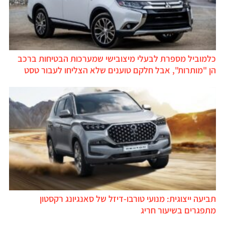
כלמוביל מספרת לבעלי מיצובישי שמערכות הבטיחות ברכב
הן "מותרות", אבל חלקם טוענים שלא הצליחו לעבור טסט
תביעה ייצוגית: מנועי טורבו-דיזל של סאנגיונג רקסטון
מתפגרים בשיעור חריג