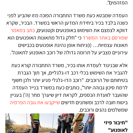
המזהמים".
העמדה שמבטא כעת משרד התחבורה הפוכה מזו שהביע לפני
כשנה בלבד בכיר ביחידת המדען הראשי במשרד. הבכיר, שקרא
דווקא לצמצם את השימוש באופנועים וקטנועים,
כתב במאמר
שפורסם באתר המשרד
כי "חלק גדול מתאונות האופנועים הוא
תאונות עצמיות… (ו)ניתוח אופן נהיגת אופנועים בכבישים
עירוניים מצביע על תרומה גדולה של רוכב האופנוע לתאונה".
אלא שבניגוד לעמדת אותו בכיר, משרד התחבורה קורא כעת
להגביר את השימוש בכלי רכב דו-גלגליים, אך תוך הגברת
בטיחותם של הרוכבים. "רוכב הדו-גלגלי פגיע יותר ולכן חשוף
לרמת סיכון גבוהה יותר", כותבים כעת במשרד בנייר העמדה
שהועבר לוועדת הכספים, לקראת דיון שיערך מחר (ה') בעניין
ביטוח חובה לרכב ומשתנים חדשים
שייקבעו את גובה הפרמיה
שמשלמים נהגים ורוכבים.
"חיבור פיזי
לאופנוע"