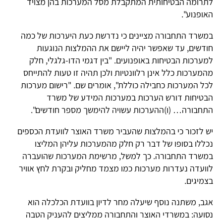
לתרומה הבטיחותית המתקבלת מסל המערכות בהן מצויד
האופנוע".
במשרד התחבורה מציינים כי נדרשת כעת היערכות של כמה
חודשים, עד שאפשר יהיה ליישם את ההמלצות הנוגעות
למערכות הבטיחות באופנועים. "בין דגמי הדו-גלגלי, חלק
מהמערכות כלל אינן רלוונטיות ולכן תהיה זו טעות להתייחס
לכל המערכות כחבילה כוללת", אומרים שם. "רישום מערכות
הבטיחות דורש הערכות במערכות המידע של משרד
התחבורה… (ו)ההערכות עשויה להימשך מספר חודשים".
יש לזכור כי בהמלצות שהעביר משרד האוצר לוועדת הכספים
נכללו בסופו של דבר רק חלק מהמערכות עליהן המליצו
במשרד התחבורה. כך למשל, מרשימת המערכות שהועברה
לוועדה נעדרות מערכות כמו מצמד מחליק ובקרת לחץ אוויר
בצמיגים.
אגב, משתנה נוסף שיעלה מחר לדיון בוועדת הכלכלה הוא
נסועה: במשרדי האוצר והתחבורה ממליצים להעניק הטבה