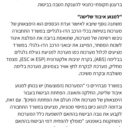
ברענון תקופתי כתנאי להענקת הטבה בביטוח.
"למנוע איבוד שליטה"
משתנה נוסף שיובא לאישור ועדת הכספים הוא הימצאותן של
מערכות בטיחות בכלי הרכב הדו-גלגליים: במשרד התחבורה
גיבשו רשימה של מערכות, שתואמת ברובה את המלצת איגוד
לשכות המסחר, המייצג את יבואני הרכב הדו-גלגלי. במשרד
מציעים לכלול מערכות כמו מערכת למניעת נעילת גלגלים
בבלימה (ABS), בקרת יציבות אלקטרונית (ESP או ESC), מצמד
מחליק, מערכת לבקרת לחץ אוויר בצמיגים, מערכת בלימה
משולבת ובקרת משיכה.
במשרד מבהירים כי "המערכות (המוצעות) יש בכוחן למנוע
איבוד שליטה, החלקה ותאונה. הפחתת הביטוח בעבור
הימצאותן של מערכות אלה תגלם את הפחתת הסיכון". עם זאת,
ובדומה לנהוג כיום במיסוי מכוניות, מציעים במשרד התחבורה
לקבוע את גובה הביטוח בהתאם להשפעת כלל המערכות
המותקנות באופנוע: "מומלץ להפחית דמי הביטוח בהתאם