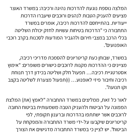
המלצה נוספת נוגעת להדרכות נהיגה ורכיבה: במשרד האוצר
מציעים להעניק הטבות לנהגים ורוכבים שיעברו הדרכות
ייעודיות. בהתייחסם להדרכות רכיבה, אומרים במשרד
התחבורה כי "הדרכות בטיחות עשויות לחזק יכולת השליטה
בכלי הרכב במצבי חירום ולהגביר המודעות לסכנות בקרב רוכבי
האופנועים".
במשרד, שבוחן כעת קריטריונים להסמכת מדריכי רכיבה,
מציינים כי ההדרכות מקנות לרוכבים כישורים משופרים: "אימוץ
אסטרטגיית רכיבה… תפעול חלק ושליטה בכידון דרך תנוחת
רכיבה וחיבור פיזי לאופנוע… (ו)תפעול מצערת לשליטה בקצב
וקו תנועה".
לאור כל זאת, ממליצים במשרד התחבורה "לאמץ (את) המלצת
הממונה על הביטוח ולהעניק הטבה משמעותית בביטוח החובה
לרוכבים אשר ישתתפו בהדרכות וברענון תקופתי, לפי
קריטריונים שיקבעו על-ידי משרד התחבורה והמפקחת על
הביטוח". יש לציין כי במשרד התחבורה מדגישים את הצורך