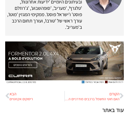
ובעיתונים היומיים 'ידיעות אחרונות',
'טלגרף', 'מעריב', 'סופהשבוע', 'ג'רוזלם
פוסט' ו'ישראל פוסט'. ממקימי המגזין 'מוטו',
עורך ראשי של 'טורבו', ועורך תחום הרכב
ב'מעריב'.
הקודם
הבא
האם חוטי החשמל ברכבים מודרניים הפכו למעדן עבור חולדות?
ריסוקים אקזוטיים
עוד באתר