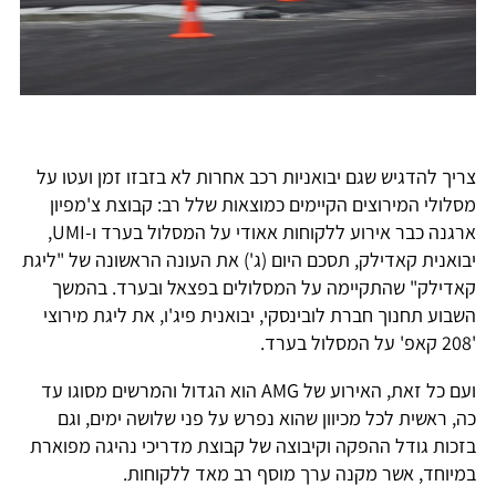
צריך להדגיש שגם יבואניות רכב אחרות לא בזבזו זמן ועטו על
מסלולי המירוצים הקיימים כמוצאות שלל רב: קבוצת צ'מפיון
ארגנה כבר אירוע ללקוחות אאודי על המסלול בערד ו-UMI,
יבואנית קאדילק, תסכם היום (ג') את העונה הראשונה של "ליגת
קאדילק" שהתקיימה על המסלולים בפצאל ובערד. בהמשך
השבוע תחנוך חברת לובינסקי, יבואנית פיג'ו, את ליגת מירוצי
'208 קאפ' על המסלול בערד.
ועם כל זאת, האירוע של AMG הוא הגדול והמרשים מסוגו עד
כה, ראשית לכל מכיוון שהוא נפרש על פני שלושה ימים, וגם
בזכות גודל ההפקה וקיבוצה של קבוצת מדריכי נהיגה מפוארת
במיוחד, אשר מקנה ערך מוסף רב מאד ללקוחות.