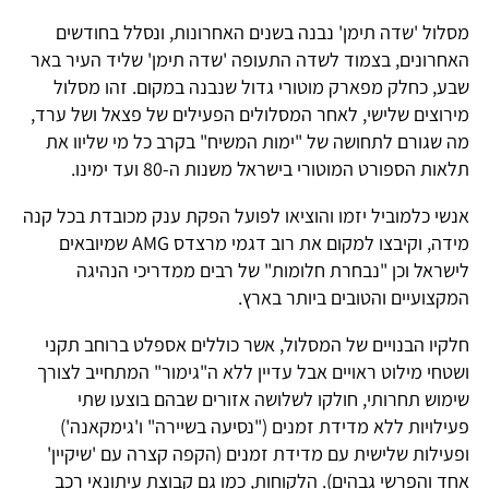
מסלול 'שדה תימן' נבנה בשנים האחרונות, ונסלל בחודשים
האחרונים, בצמוד לשדה התעופה 'שדה תימן' שליד העיר באר
שבע, כחלק מפארק מוטורי גדול שנבנה במקום. זהו מסלול
מירוצים שלישי, לאחר המסלולים הפעילים של פצאל ושל ערד,
מה שגורם לתחושה של "ימות המשיח" בקרב כל מי שליוו את
תלאות הספורט המוטורי בישראל משנות ה-80 ועד ימינו.
אנשי כלמוביל יזמו והוציאו לפועל הפקת ענק מכובדת בכל קנה
מידה, וקיבצו למקום את רוב דגמי מרצדס AMG שמיובאים
לישראל וכן "נבחרת חלומות" של רבים ממדריכי הנהיגה
המקצועיים והטובים ביותר בארץ.
חלקיו הבנויים של המסלול, אשר כוללים אספלט ברוחב תקני
ושטחי מילוט ראויים אבל עדיין ללא ה"גימור" המתחייב לצורך
שימוש תחרותי, חולקו לשלושה אזורים שבהם בוצעו שתי
פעילויות ללא מדידת זמנים ("נסיעה בשיירה" ו'גימקאנה')
ופעילות שלישית עם מדידת זמנים (הקפה קצרה עם 'שיקיין'
אחד והפרשי גבהים). הלקוחות, כמו גם קבוצת עיתונאי רכב