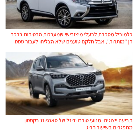
כלמוביל מספרת לבעלי מיצובישי שמערכות הבטיחות ברכב
הן "מותרות", אבל חלקם טוענים שלא הצליחו לעבור טסט
תביעה ייצוגית: מנועי טורבו-דיזל של סאנגיונג רקסטון
מתפגרים בשיעור חריג