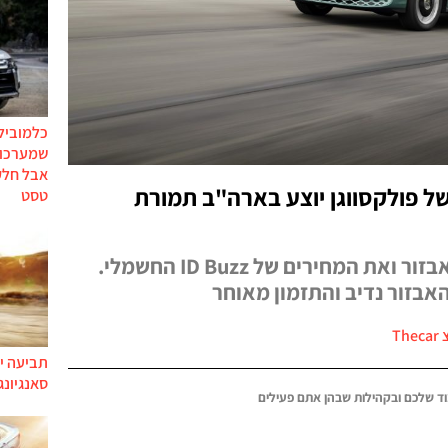
כלמוביל
שמערכות
אבל חלק
של פולקסווגן יוצע בארה"ב תמורת
טסט
פולקסווגן חשפה את מפרט האבזור ואת המחירים של ID Buzz החשמלי.
אבזור נדיב והתזמון מאוחר
The
תביעה יי
סאנגיונג
ד שלכם ובקהילות שבהן אתם פעילים