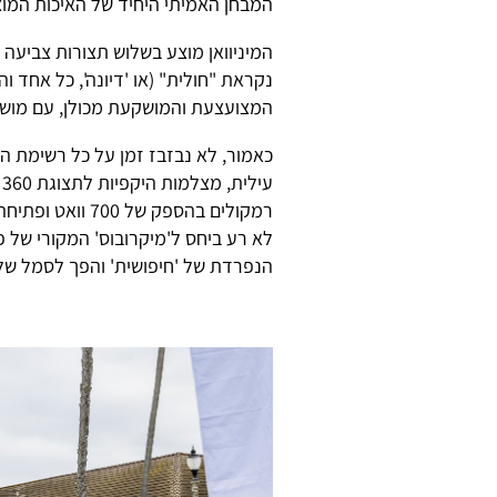
המבחן האמיתי היחיד של האיכות המוצה
המיניוואן מוצע בשלוש תצורות צביעה 
נקראת "חולית" (או 'דיונה', כל אחד וה
המצועצעת והמושקעת מכולן, עם מושבי
כאמור, לא נבזבז זמן על כל רשימת ה
רמקולים בהספק ש
הנפרדת של 'חיפושית' והפך לסמל של 'ילדי 