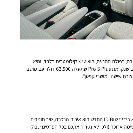
טווח הנסיעה המוצהר של הגרסה הבכירה, כפולת ההנעה, הוא 372 קילומטרים בלבד, והיא
מוצעת בגרסת אבזור עם שישה מושבים שנקראת Pro S Plus שתעלה 63,500 דולר עם מושבי
הנשק המשמעותי ביותר שיכול להימצא בידי ID Buzz החדש הוא איכות הרכבה, טיב חומרים
ימה ארוכה (ולכן לא נטריח אתכם בכל הפרטים שבה) –