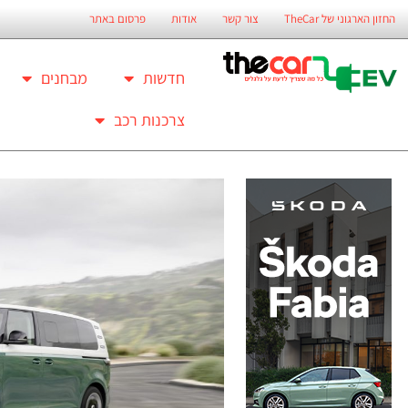
החזון הארגוני של TheCar
צור קשר
אודות
פרסום באתר
חדשות
מבחנים
צרכנות רכב