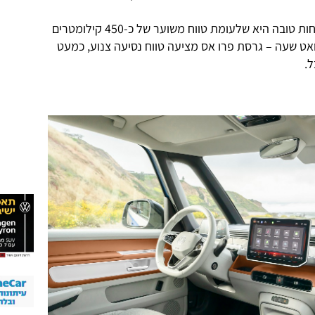
עד כאן הבשורות הטובות. הבשורה הפחות טובה היא שלעומת טווח משוער של כ-450 קילומטרים
עם תכולת אנרגיה של 91 קילוואט שעה – גרסת פרו אס מציעה טווח נסיעה צנוע, כמעט