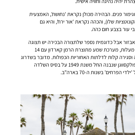
רת יהיה נהיגה וחוויה אישית.
וגימור פנים. הבהירה מכולן נקראת 'נחושת', האמצעית
קונוטציות שלו), והכהה נקראת 'אור ירח', והיא גם
 עור בצבע חום כהה.
אבזור אבל כדוגמית נספר שלתצורה הבכירה יש תצוגה
עילית, מצלמות היקפיות לתצוגת 360 מעלות, מערכת שמע מתוצרת הרמן קארדון עם 14
ל 700 וואט ופתיחה וסגירה קלות לדלתות האחוריות הכפולות. מדובר בשדרוג
לא רע ביחס ל'מיקרובוס' המקורי של פולקסווגן שנבנה החל משנת 1949 על בסיס השלדה
הפרחים' בשנות ה-70 בארה"ב.