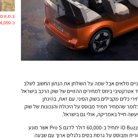
ב.מ.וו מ
כ-744,000 מכוניות בסכנת קצר ושריפה
ניים מלאים אבל שמה על השולחן את הנתון החשוב לשלב
 אטרקטיבי ביחס למחירים ההזויים של שוק הרכב בישראל
רי כלים מקבילים בשוק הסיני. עם זאת, בהינתן
לומר שהמחיר תמיד מבוסס על היכולת והנכונות של שוק
יעשה חייל באמריקה, אולי גם בישראל.
וכעת לתכל'ס: מחיר גרסת הבסיס של ID Buzz יתחיל ב-60,000 דולר לדגם Pro S אשר מונע
רית ומבוסס על גרסת בסיס גלגלים ארוך עם שבעה