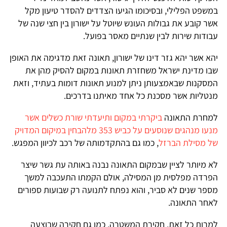
משפט הפלילי, ובסיכומו הגיעו הצדדים להסדר טיעון מקל
שר קובע את גבולות העונש שיוטל על ישורון בין חצי שנה של
בודות שירות לבין שנתיים מאסר בפועל.
הא אשר יהא גזר דינו של ישורון, תאונה זאת מדגימה את האופן
בו מדינת ישראל משחזרת תאונות במקום להסיק מהן את
מסקנות שבאמצעותן ניתן למנוע תאונות דומות בעתיד, וזאת
נטליות אשר מסכנת כל אחד מאיתנו בדרכים.
מחרת התאונה
ביקרתי במקום ותיעדתי שורת כשלים אשר
מנעו מנהגים שנוסעים על כביש 353 מלהבחין במיקום המדויק
ל מסילת הברזל
, כמו גם בהתקדמותה של רכב לכיוון המפגש.
א מיותר לציין שבמקום התאונה נבנה באותה עת גשר שיצר
פרדה מפלסית מן המסילה, אולם הקמתו התעכבה למשך
ספר שנים לא סביר, והוא נפתח לתנועה רק שבועות ספורים
אחר התאונה.
מרות כל זאת, חקירת המשטרה, כמו גם חקירה שבוצעה