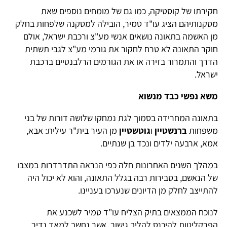
קירתו של קוסטיקה, כמו גם של מומחים נוספים שאת
סקנותיהם הציג עו"ד טמיר, הובילה למסקנה שלפחות בחלק
ן האשמה בתאונה נושאים אנשי מע"צ ורכבת ישראל, אולם
וקר התאונה לא טרח לחקור את גורמי מע"צ לגבי תשתית
דרך והתמרור בזירה או את הגורמים הרלבנטיים ברכבת
שראל.
שא נפשי כבד מנשוא
תאונה המחרידה בסמוך לגת נמחקו שלושה דורות של בני
שפחות
ברנשטיין
ו
גוטשטיין
מן העיר בית"ר עילית: אבא,
מא, ארבעה ילדים ונכד בן שנתיים.
מהלך השנים האחרונות חלה כפי הנראה התדרדרות במצבו
ל הנאשם, בסבירות רבה בגלל התאונה, והוא לא יכול היה
התייצב לחלק מן הדיונים שנערכו בעניינו.
נוכח הממצאים בתיק הצליח עו"ד טמיר לשכנע את
פרקליטות להיכנס להליך גישור, אשר נחשב למאד נדיר