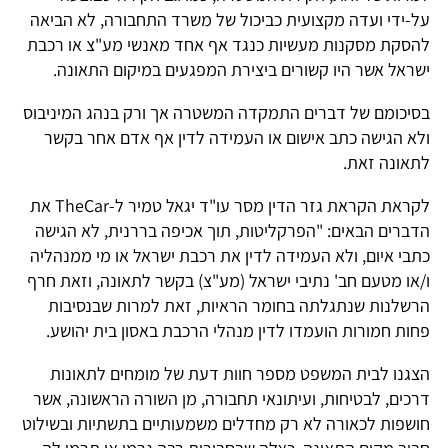
ל-ידי ועדה מקצועית כביכול של משרד התחבורה, לא הביאה
הסקת מסקנות מעשיות כנגד אף אחד מאנשי מע"צ או רכבת
שראל אשר היו קשורים ביצירת המפגעים במיקום התאונה.
סיכומם של דברים התמקדה המשטרה אך ורק בנהג המיניבוס
לא הגישה כתב אישום או העמידה לדין אף אדם אחר בקשר
תאונה זאת.
לקראת הקראת גזר הדין מסר עו"ד יגאל טמיר ל-TheCar את
דברים הבאים: "הפרקליטות, תוך אכיפה בררנית, לא הגישה
תבי איום, ולא העמידה לדין את רכבת ישראל או מי ממנהליה
/או מטעם חב' נתיבי ישראל (מע"צ) בקשר לתאונה, וזאת חרף
רשלנות שנתגלתה בחומר הראיות, זאת למרות שבנסיבות
חות חמורות הועמדו לדין מנהלי הרכבת באסון בית יהושע.
צגנו לבית המשפט מספר חוות דעת של מומחים לתאונות
רכים, לבטיחות, ועיתונאי תחבורה, מן השורה הראשונה, אשר
ושפות לכאורה לא רק מחדלים משמעותיים בתשתיות ובשילוט