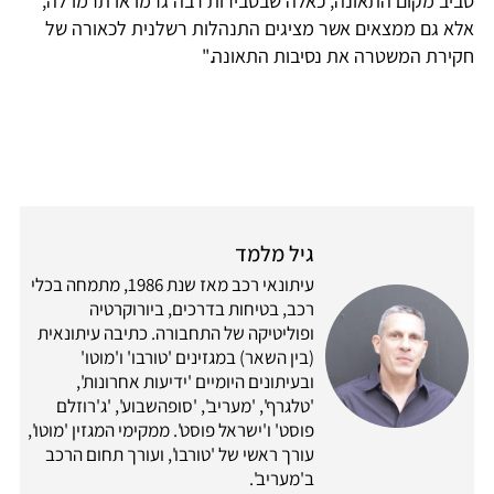
ביב מקום התאונה, כאלה שבסבירות רבה גרמו או תרמו לה,
לא גם ממצאים אשר מציגים התנהלות רשלנית לכאורה של
קירת המשטרה את נסיבות התאונה."
גיל מלמד
עיתונאי רכב מאז שנת 1986, מתמחה בכלי
רכב, בטיחות בדרכים, ביורוקרטיה
ופוליטיקה של התחבורה. כתיבה עיתונאית
(בין השאר) במגזינים 'טורבו' ו'מוטו'
ובעיתונים היומיים 'ידיעות אחרונות',
'טלגרף', 'מעריב', 'סופהשבוע', 'ג'רוזלם
פוסט' ו'ישראל פוסט'. ממקימי המגזין 'מוטו',
עורך ראשי של 'טורבו', ועורך תחום הרכב
ב'מעריב'.