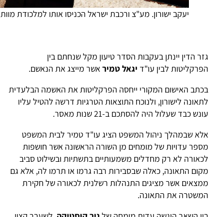
יעקב ישורון. מע"צ ורכבת ישראל הכניסו אותו למלכודת מוות
זר הדין יינתן בעקבות הסדר טיעון מקל שנחתם בין
פרקליטות לבין עו"ד
יגאל טמיר
אשר מייצג את הנאשם.
כתב האישום המקורי ייחסה הפרקליטות את האשמה הבלעדית
תאונה לישורון, ולנוכח התוצאות הטרגיות דרשה להטיל עליו
ונש כבד שעלול היה להסתכם ב-21 שנות מאסר.
לא שבמהלך ניהול המשפט הציג עו"ד טמיר לבית המשפט
ספר עדויות של מומחים מן השורה הראשונה אשר חושפות
כאורה לא רק מחדלים משמעותיים בתשתיות ובשילוט סביב
קום התאונה, כאלה שבסבירות רבה גרמו או תרמו לה, אלא גם
מצאים אשר מציגים התנהלות רשלנית לכאורה של חקירת
משטרה את התאונה.
ין השאר הוגשה עדות מומחה של
ניר קוסטיקה
, לשעבר קצין