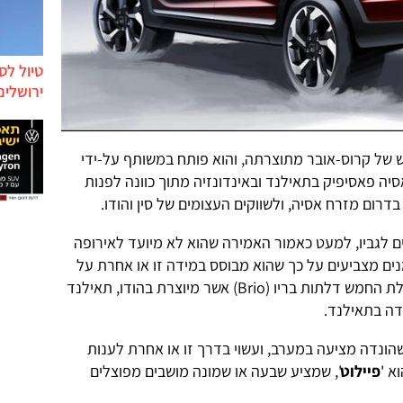
טיול לס
ירושלים
חדש של קרוס-אובר מתוצרתה, והוא פותח במשותף על-ידי
ה פאסיפיק בתאילנד ובאינדונזיה מתוך כוונה לפנות
רום מזרח אסיה, ולשווקים העצומים של סין והודו.
ם לגביו, למעט כאמור האמירה שהוא לא מיועד לאירופה
נים מצביעים על כך שהוא מבוסס במידה זו או אחרת על
הפלטפורמה של מכונית ההאצ'בק בעלת החמש דלתות בריו (Brio) אשר מיוצרת בהודו, תאילנד
 שהונדה מציעה במערב, ועשוי בדרך זו או אחרת לענות
א '
פיילוט
', שמציע שבעה או שמונה מושבים מפוצלים