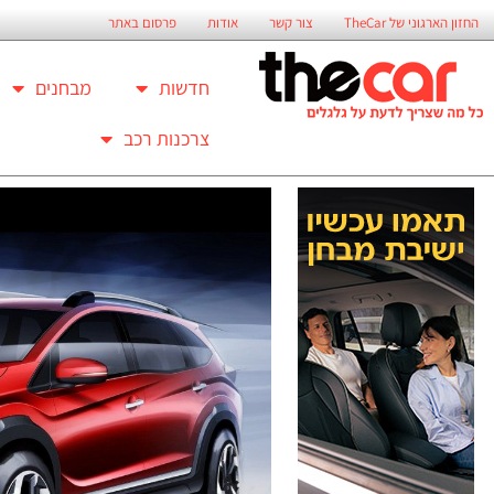
החזון הארגוני של TheCar
צור קשר
אודות
פרסום באתר
חדשות
מבחנים
צרכנות רכב