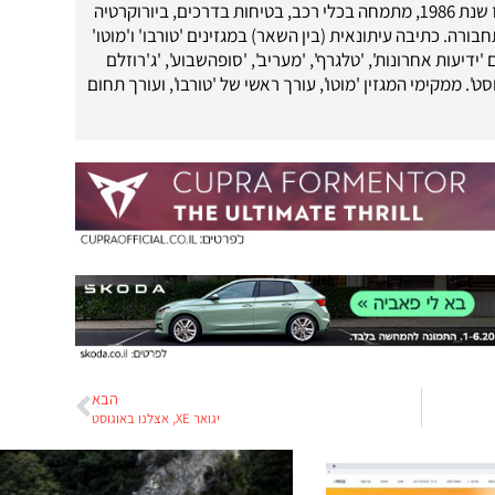
עיתונאי רכב מאז שנת 1986, מתמחה בכלי רכב, בטיחות בדרכים, ביורוקרטיה
בורה. כתיבה עיתונאית (בין השאר) במגזינים 'טורבו' ו'מוטו'
 'ידיעות אחרונות', 'טלגרף', 'מעריב', 'סופהשבוע', 'ג'רוזלם
ט'. ממקימי המגזין 'מוטו', עורך ראשי של 'טורבו', ועורך תחום
הבא
יגואר XE, אצלנו באוגוסט