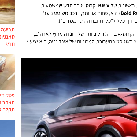
 ראשונות של
BR-V
, קרוס-אובר חדש שמשמעות
Bold R
) היא, פחות או יותר, "רכב משוטט נועז"
תביעה י
רוב לודאי הקרוס-אובר הגדול ביותר של הונדה מחוץ לארה"ב,
סאנגיונ
וכאשר יוצג לראשונה באופן פומבי, ב-20 באוגוסט בתערוכת המכוניות של אינדונזיה, הוא יציע 7
חריג
פסק דין
האחריות
תקלה ס