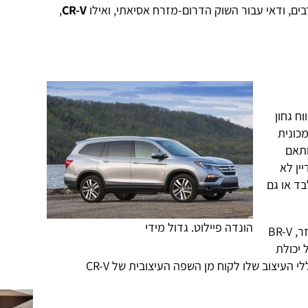
בים, ודאי עבור השוק הדרום-מזרח אסיאתי, ואילו
CR-V
,
ח גחון
כונית
ותאם
ין לא
בד או גם
הונדה פיילוט. גדול מידי
ובכל זאת, אם לשפוט לפי סקיצות הטיזר, BR-V
 יכולת
התמודדות עם דרכים קשות, ובאופן כללי העיצוב שלו לקוח מן השפה העיצובית של CR-V