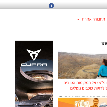
תחבורה אחרת
תר
ופ"ש: אל המקומות הטובים
לראות כוכבים נופלים