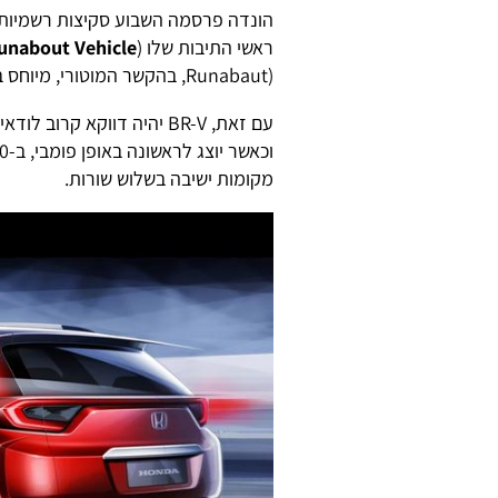
הונדה פרסמה השבוע סקיצות רשמיות
ראשי התיבות שלו (
unabout Vehicle
(Runabaut, בהקשר המוטורי, מיוחס בדרך-כלל ל"כלי תחבורה קטן-ממדים").
עם זאת, BR-V יהיה דווקא ק
מקומות ישיבה בשלוש שורות.