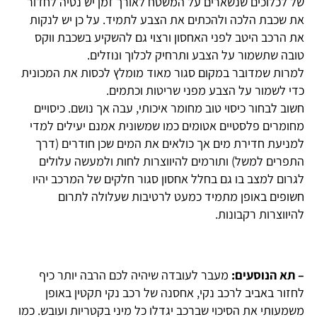
של לכלוכים שנשארים על המשטח לאורך זמן יש נטיה לחדור
את שכבת הלכה ולהכתים את הצבע לתמיד. על כן יש לנקות
את הרכב היטב לפני האחסון ורצוי גם להשקיע בשכבת ווקס
טובה שתשמור על הצבע ותרחיק לכלוך ונוזלים.
למרות שמדובר במקום סגור מאוד מומלץ לכסות את המכונית
כדי לשמור על הצבע מפני שריטות וכתמים.
חשוב לבחור כיסוי טוב מחומר איכותי, עבה אך נושם. כיסויים
מחומרים פלסטיים אטומים כמו שמשונית אמנם יעילים למדי
למניעת חדירת מים אך כולאים את המים שכן חודרים (דרך
התפרים למשל) ותורמים להיווצרות לחות ולמעשה עלולים
לגרום למצב בו גם בחלל אחסון סגור חלקים של המרכב יהיו
חשופים באופן מתמיד כמעט לרטיבות שעלולה לתרום
להיווצרות רקבונות.
– תא הנוסעים:
מעבר לעובדה שיהיה לכם הרבה יותר כיף
לחזור באביב לרכב נקי, אחסנה של רכב נקי תקטין באופן
משמעותי את הסיכוי שברכב יגדלו כל מיני בקטריות ועובש. כמו