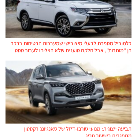
כלמוביל מספרת לבעלי מיצובישי שמערכות הבטיחות ברכב
הן "מותרות", אבל חלקם טוענים שלא הצליחו לעבור טסט
תביעה ייצוגית: מנועי טורבו-דיזל של סאנגיונג רקסטון
מתפגרים בשיעור חריג