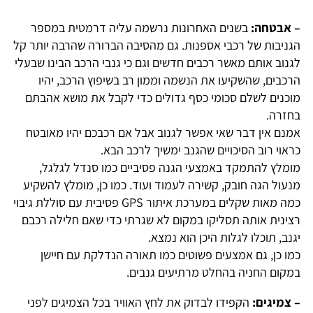
– אבטחה:
בשנים האחרונות נרשמה עליה דרמטית במספר
הגניבות של רכבי אספנות. גם מהסיבה הברורה שהרבה יותר קל
לגנוב אותם מאשר רכבים חדשים וגם כי גנבי הרכב הבינו שבעלי
הרכבים, שהשקיעו את הנשמה וממון רב בשיפוץ הרכב, יהיו
מוכנים לשלם סכומי כסף גדולים כדי לקבל את מושא אהבתם
בחזרה.
אמנם אין דבר שאי אפשר לגנוב אבל אם רכבכם יהיו מאובטח
כראוי רוב הסיכויים שהגנב ימשיך לרכב הבא.
מומלץ להתמקד באמצעי הגנה פסיביים כמו סנדל לגלגל,
מנעול הגה חובק, קשירה לעמוד ועוד. כמו כן, מומלץ להשקיע
כמה מאות שקלים במערכת איתור GPS פסיבית עם סוללת גיבוי
רצינית אותה תסליקו במקום לא שגרתי כדי שאם חלילה רכבם
יגנב, תוכלו לגלות היכן הוא נמצא.
כמו כן, גם אמצעים פשוטים כמו תאורה הנדלקת עם חיישן
במקום החניה בהחלט מרתיעים גנבים.
– צמיגים:
הקפידו לבדוק את לחץ האוויר בכל הצמיגים לפני