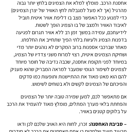
אחסנת הרכב. מומלץ למלא את הצמיגים בלחץ יותר גבוה
מהרגיל (אך לא מעל למגבלות לחץ האוויר של יצרן הצמיגים)
כדי למנוע ככל האפשר מצב בו דליפת אוויר איטית תוביל
לאיבוד האוויר ולמצב של בו הצמיג הופך לשטוח.
לידיעתכם, עמידה במשך זמן רב ללא אוויר תגרום לפגיעה
בדפנות הצמיג ולעיוות בלתי הפיך שתחייב את החלפתו.
מאחר שברכבי אספנות ברוב המקרים לא נוהגים יותר מדי
ושחיקת הצמיגים איטית, רצוי למרוח משני צדדיו של הצמיג,
במיוחד לפני תקופת אחסנה, שכבה נדיבה של חומר מיוחד
לצמיגים לשימור הגומי שמעבר למראה המבריק שהוא מעניק
להם הוא מאט מאוד את ההתיישנות ותופעות כמו סדקים
והפיכתם של הצמיגים לקשים ולא בטוחים לשימוש.
אם מתאפשר לכם, למען שמירה טובה יותר של הצמיגים
והפחתת בלאי מערך המתלים, מומלץ מאוד להעמיד את הרכב
על בלוקים קטנים באוויר.
– סביבת האחסנה:
זכרו, לחות היא האויב שלכם לכן ודאו
מבעוד מועד שלמקום בו אתם מאחסנים את הרכב לא חודרים