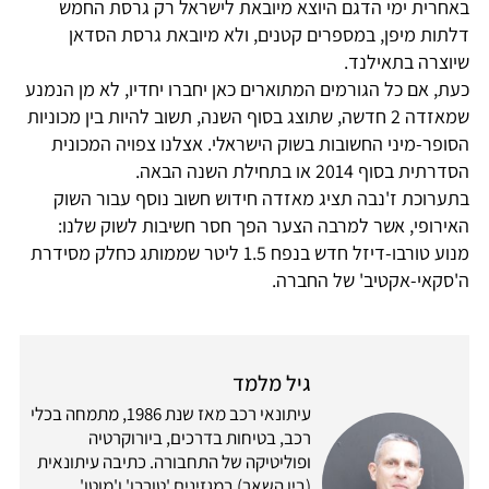
באחרית ימי הדגם היוצא מיובאת לישראל רק גרסת החמש
דלתות מיפן, במספרים קטנים, ולא מיובאת גרסת הסדאן
שיוצרה בתאילנד.
כעת, אם כל הגורמים המתוארים כאן יחברו יחדיו, לא מן הנמנע
שמאזדה 2 חדשה, שתוצג בסוף השנה, תשוב להיות בין מכוניות
הסופר-מיני החשובות בשוק הישראלי. אצלנו צפויה המכונית
הסדרתית בסוף 2014 או בתחילת השנה הבאה.
בתערוכת ז'נבה תציג מאזדה חידוש חשוב נוסף עבור השוק
האירופי, אשר למרבה הצער הפך חסר חשיבות לשוק שלנו:
מנוע טורבו-דיזל חדש בנפח 1.5 ליטר שממותג כחלק מסידרת
ה'סקאי-אקטיב' של החברה.
גיל מלמד
עיתונאי רכב מאז שנת 1986, מתמחה בכלי
רכב, בטיחות בדרכים, ביורוקרטיה
ופוליטיקה של התחבורה. כתיבה עיתונאית
(בין השאר) במגזינים 'טורבו' ו'מוטו'