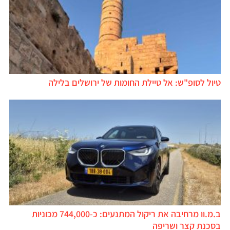
טיול לסופ"ש: אל טיילת החומות של ירושלים בלילה
ב.מ.וו מרחיבה את ריקול המתנעים: כ-744,000 מכוניות
בסכנת קצר ושריפה