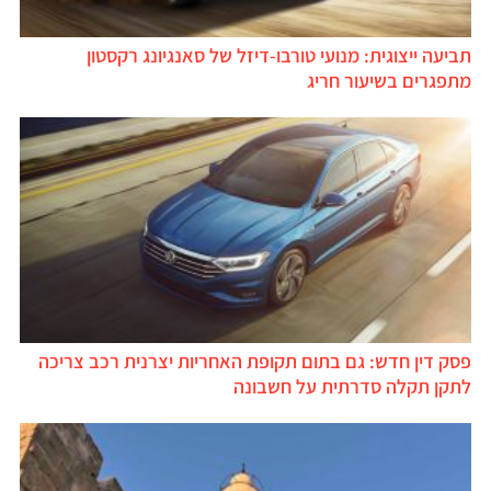
תביעה ייצוגית: מנועי טורבו-דיזל של סאנגיונג רקסטון
מתפגרים בשיעור חריג
פסק דין חדש: גם בתום תקופת האחריות יצרנית רכב צריכה
לתקן תקלה סדרתית על חשבונה