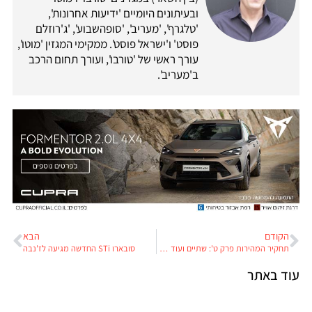
ובעיתונים היומיים 'ידיעות אחרונות',
'טלגרף', 'מעריב', 'סופהשבוע', 'ג'רוזלם
פוסט' ו'ישראל פוסט'. ממקימי המגזין 'מוטו',
עורך ראשי של 'טורבו', ועורך תחום הרכב
ב'מעריב'.
הקודם
הבא
תחקיר המהירות פרק ט': שתיים ועוד שתיים שווים שישים וארבע
סובארו STi החדשה מגיעה לז'נבה
עוד באתר