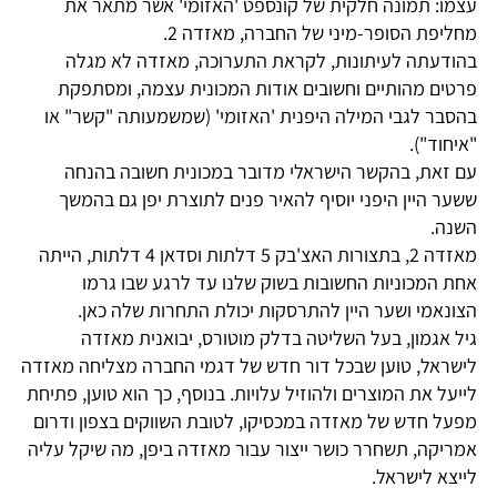
עצמו: תמונה חלקית של קונספט 'האזומי' אשר מתאר את
מחליפת הסופר-מיני של החברה, מאזדה 2.
בהודעתה לעיתונות, לקראת התערוכה, מאזדה לא מגלה
פרטים מהותיים וחשובים אודות המכונית עצמה, ומסתפקת
בהסבר לגבי המילה היפנית 'האזומי' (שמשמעותה "קשר" או
"איחוד").
עם זאת, בהקשר הישראלי מדובר במכונית חשובה בהנחה
ששער היין היפני יוסיף להאיר פנים לתוצרת יפן גם בהמשך
השנה.
מאזדה 2, בתצורות האצ'בק 5 דלתות וסדאן 4 דלתות, הייתה
אחת המכוניות החשובות בשוק שלנו עד לרגע שבו גרמו
הצונאמי ושער היין להתרסקות יכולת התחרות שלה כאן.
גיל אגמון, בעל השליטה בדלק מוטורס, יבואנית מאזדה
לישראל, טוען שבכל דור חדש של דגמי החברה מצליחה מאזדה
לייעל את המוצרים ולהוזיל עלויות. בנוסף, כך הוא טוען, פתיחת
מפעל חדש של מאזדה במכסיקו, לטובת השווקים בצפון ודרום
אמריקה, תשחרר כושר ייצור עבור מאזדה ביפן, מה שיקל עליה
לייצא לישראל.