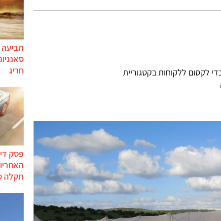
תביעה י
סאנגיונ
חריג
כדי לקסום ללקוחות בקטגוריית
פסק דין
האחריות
תקלה ס