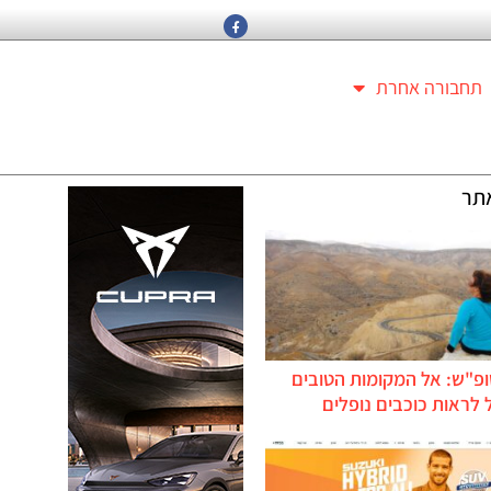
תחבורה אחרת
תר
ופ"ש: אל המקומות הטובים
לראות כוכבים נופלים