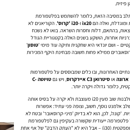
 פיזית.
השתלב במסיבה הזאת, כלומר להשתמש בפלטפורמת
 ומוגדלת, ואלה הם
ix20
ו-
i20 'קרוס'
. הקוריאנים לא
ות, בהתאם, דלות וחסרות השראה. בואו לא נשכח
רניות אחרות, הושקע בשנים האלה בקטגוריית הגודל
ים – ושם יונדאי היא שחקנית ותיקה עוד מימי '
טוסון
'
קרוסאוברים ממילא פחות חשובה מבחינת היקף המכירות
נתיים האחרונות, ובו כלים שמבוססים על פלטפורמות
ארונה
או
סיטרואן C3 איירקרוס
, ויש גם
טויוטה C-
ת, כלומר גדולה ויקרה יותר.
אנשי יונדאי יכלו ללכת על שוק המסה ולבנות שוב מעין i20 מעוצבת ולא יקרה על בסיס אותה
ב אלמנט נוסף, חשוב, וצופה פני עתיד: אפשרות
'קונה', לכן, הוא לא בדיוק 'מיני-קרוסאובר' ובטח לא
 פלטפורמה ייעודית שקשורה בעקיפין גם לפלטפורמת
הסופר-מיני (i20) וגם לפלטפורמה הקומפקטית (i30) – אבל היא לא "העתק הדבק" של אף אחת