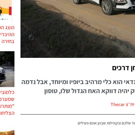
הוצג ה
בחירה 
אי הוא כלי מרהיב ביופיו ומיוחד, אבל נדמה
יהיה דווקא האח הגדול שלו, טוסון
כלמוביל
שמערכו
צ Thecar
"מותרו
הצליחו 
ד שלכם ובקהילות שבהן אתם פעילים