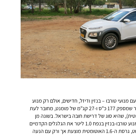
 מנועי טורבו – בנזין ודיזל, חדישים, אולם רק מנוע
הטורבו-בנזין החזק שבהיצע – 1.6 ליטר שמספק 177 כ"ס ו-27 קג"מ של מומנט, מחובר לעת
טית), שהיא סוג של דרישת חובה בישראל. בשונה מן
הגרסה הבסיסית והידנית, שבה מניע מנוע טורבו-בנזין בנפח 1.0 ליטר את הגלגלים הקדמיים
ואילו הסרן האחורי מחובר למתלה פשוט, גרסת ה-1.6 האוטומטית מוצעת אך ורק עם הנעה