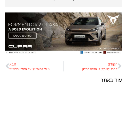
הקודם
הבא
דברי ימי כץ: לו הייתי כחלון
טיול לסופ"ש: אל האלון הקשיש
עוד באתר