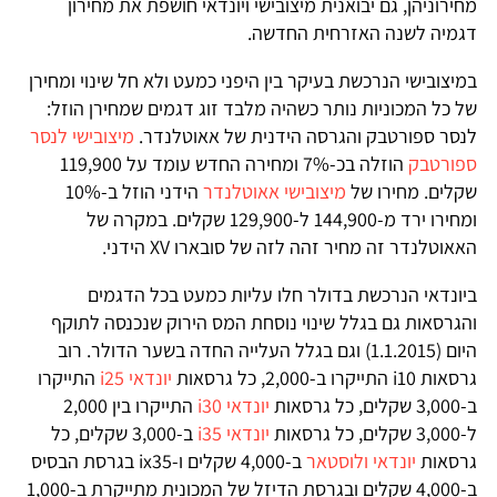
מחירוניהן, גם יבואנית מיצובישי ויונדאי חושפת את מחירון
דגמיה לשנה האזרחית החדשה.
במיצובישי הנרכשת בעיקר בין היפני כמעט ולא חל שינוי ומחירן
של כל המכוניות נותר כשהיה מלבד זוג דגמים שמחירן הוזל:
לנסר ספורטבק והגרסה הידנית של אאוטלנדר.
מיצובישי לנסר
ספורטבק
הוזלה בכ-7% ומחירה החדש עומד על 119,900
שקלים. מחירו של
מיצובישי אאוטלנדר
הידני הוזל ב-10%
ומחירו ירד מ-144,900 ל-129,900 שקלים. במקרה של
האאוטלנדר זה מחיר זהה לזה של סובארו XV הידני.
ביונדאי הנרכשת בדולר חלו עליות כמעט בכל הדגמים
והגרסאות גם בגלל שינוי נוסחת המס הירוק שנכנסה לתוקף
היום (1.1.2015) וגם בגלל העלייה החדה בשער הדולר. רוב
גרסאות i10 התייקרו ב-2,000, כל גרסאות
יונדאי i25
התייקרו
ב-3,000 שקלים, כל גרסאות
יונדאי i30
התייקרו בין 2,000
ל-3,000 שקלים, כל גרסאות
יונדאי i35
ב-3,000 שקלים, כל
גרסאות
יונדאי ולוסטאר
ב-4,000 שקלים ו-ix35 בגרסת הבסיס
ב-4,000 שקלים ובגרסת הדיזל של המכונית מתייקרת ב-1,000